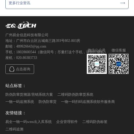
更多行业资讯
广州易全信息科技有限公司
地址：广州市白云区云城南三路393号802-803房
邮箱：489926643@qq.com
微信公众号
微信客服
手机：18028600544（微信同号；尽量打这个手机，请勿打座机）
座机：020-86383733
点击咨询
站点标签：
防伪防窜货溯源/营销系统方案
二维码防伪防窜货系统
一物一码追溯系统
防伪防窜货
一物一码扫码追溯系统软件服务商
友情链接：
易全一物一码wms出入库系统
企业管理软件
二维码防伪标签
二维码追溯