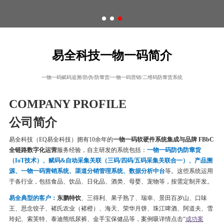
易全科技一物一码简介
一物一码赋码追溯/防伪/防窜货/一物一码营销/二维码防窜货系统
COMPANY PROFILE
公司简介
易全科技（EQ易全科技）拥有10余年的
一物一码软硬件系统集成与品牌 FBbC
全链路数字化运营
服务经验，自主研发的系统包括：
一物一码
防伪
防窜货
（IoT技术）、赋码&自动采集关联（三码/四码/五码采集关联合一）、产品溯
源、一物一码营销系统、渠道分销管理系统、数据分析中台
等。这些系统运用
于各行业，包括食品、饮品、日化品、酒类、母婴、宠物等，按需定制开发。
易全典型的客户：
东鹏特饮
、三得利、果子熟了、瑞幸、
景田百岁山、口味
王、思念饺子、
褚氏农业（褚橙）、
海天、荣华月饼、
珠江啤酒、
阿道夫、雪
玲妃、索芙特、泰迪熊纸尿裤、金手宝保健品等
，案例吸详情点击“
成功案