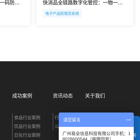
蛋白粉品牌渠道管控：一物一码防伪防窜货溯源系统解决方案
快消品全链路数字化管控：一物一码溯源与防窜货管理系统解决方案
电子产品防窜货系统
成功案例
资讯动态
关于我们
食品行业案例
行业资讯
企业简介
请您留言
饮品行业案例
公司动态
联系我们
广州易全信息科技有限公司手机：1
日化行业案例
电话咨询
8028600544（电微同号）