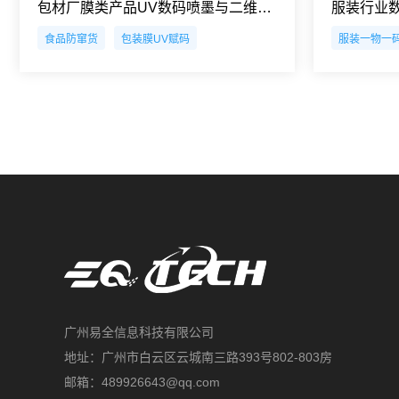
包材厂膜类产品UV数码喷墨与二维码检测系统
食品防窜货
包装膜UV赋码
服装一物一
广州易全信息科技有限公司
地址：广州市白云区云城南三路393号802-803房
邮箱：489926643@qq.com