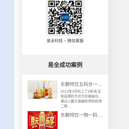
易全科技 ~ 微信客服
易全成功案例
东鹏特饮五码合一关联防伪防窜货追溯系统成功案例
2013年3月份上了6条线,实
现追溯的方式为外箱留白，
通过小霸王高解析喷码机喷
二维...
东鹏特饮一物一码营销“一元乐享”案例分析