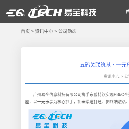
首页
>
资讯中心
>
公司动态
五码关联筑基・一元
资讯中心 > 公司
广州易全信息科技有限公司携手东鹏特饮实现FBbC全渠
座，以一元乐享为核心抓手，把全渠道打通、把终端激活