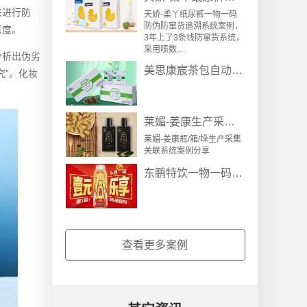
来进行防
天娇-柔丫纸尿裤一物一码
防伪防窜货追溯系统案例，
意度。
3年上了3条线防窜货系统，
采用喷数...
分析出伪劣
美思康宸茶包自动装箱设备盒箱关联防窜货溯源方案
究”。化妆
莱媚-姜康生产采集关联系统案例
莱媚-姜康瓶/箱/垛生产采集
关联系统案例分享
东鹏特饮一物一码营销“一元乐享”案例分析
查看更多案例