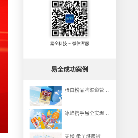
易全科技 ~ 微信客服
易全成功案例
蛋白粉品牌渠道管控：一物一码防伪防窜货溯源系统解决方案
冰峰携手易全实现：饮料瓶装线五码关联防伪防窜货营销系统
天娇-柔丫纸尿裤一物一码防伪防窜货追溯系统案例