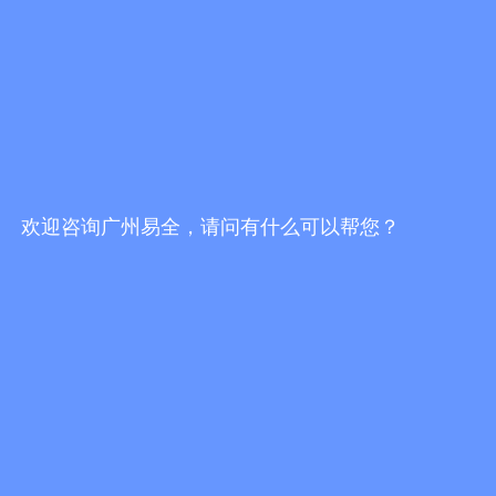
一物一码防伪防窜货服务商哪家好？挑选服务
商，不能只看报价
发布时间：2026/7/30 19:16:51
一物一码防伪防窜货服务商哪家靠谱？2026选
型避坑指南
发布时间：2026/7/30 18:02:10
欢迎咨询广州易全，请问有什么可以帮您？
易全科技FBbC全链路方案：头部AI技术+一物
一码营销服务商落地终端动销增长闭环
发布时间：2026/7/28 17:24:49
更多行业资讯