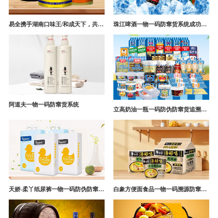
易全携手湖南口味王/和成天下，共构槟榔一袋一码防伪防窜货营销系统
珠江啤酒一物一码防窜货系统成功案例
阿道夫一物一码防窜货系统
立高奶油一瓶一码防伪防窜货追溯系统解决方案
天娇-柔丫纸尿裤一物一码防伪防窜货追溯系统案例
白象方便面食品一物一码溯源防窜货解决方案