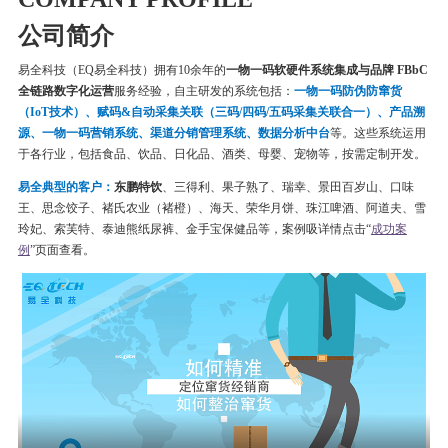
公司简介
易全科技（EQ易全科技）拥有10余年的
一物一码软硬件系统集成与品牌 FBbC
全链路数字化运营
服务经验，自主研发的系统包括：
一物一码
防伪
防窜货
（IoT技术）、赋码&自动采集关联（三码/四码/五码采集关联合一）、产品溯
源、一物一码营销系统、渠道分销管理系统、数据分析中台
等。这些系统运用
于各行业，包括食品、饮品、日化品、酒类、母婴、宠物等，按需定制开发。
易全典型的客户：
东鹏特饮
、三得利、果子熟了、瑞幸、
景田百岁山、口味
王、思念饺子、
褚氏农业（褚橙）、
海天、荣华月饼、
珠江啤酒、
阿道夫、雪
玲妃、索芙特、泰迪熊纸尿裤、金手宝保健品等
，案例吸详情点击“
成功案
例
”页面查看。