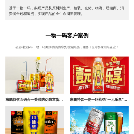
基于一物一码，实现产品从原料到生产、包装、仓储、物流、经销商、消
费者全过程追溯，实现产品的全生命周期管理。
一物一码客户案例
易全科技多年一物一码溯源/防伪防窜货/营销经验，服务于全球多家知名企业！
东鹏特饮五码合一关联防伪防窜货追溯系统成功案例
东鹏特饮一物一码营销“一元乐享”案例分析