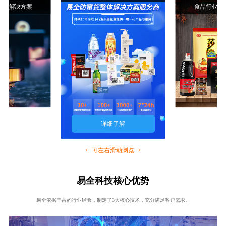
行业解决方案
食品行业解
详细了解
<- 可左右滑动浏览 ->
易全科技核心优势
易全依据丰富的行业经验，制定了3大核心技术，充分满足客户需求。