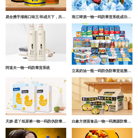
易全携手湖南口味王/和成天下，共构槟榔一袋一码防伪防窜货营销系统
珠江啤酒一物一码防窜货系统成功案例
阿道夫一物一码防窜货系统
立高奶油一瓶一码防伪防窜货追溯系统解决方案
天娇-柔丫纸尿裤一物一码防伪防窜货追溯系统案例
白象方便面食品一物一码溯源防窜货解决方案