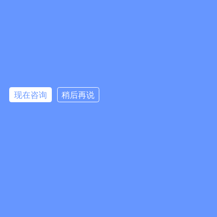
广州易全信息科技有限公司
地址：广州市白云区云城南三路393号802-803房
邮箱：489926643@qq.com
微信公众号
微信客服
手机：18028600544（微信同号；尽量打这个手机，请勿打座机）
座机：020-86383733
点击咨询
站点标签：
现在咨询
稍后再说
防伪防窜货溯源/营销系统方案
二维码防伪防窜货系统
一物一码追溯系统
防伪防窜货
一物一码扫码追溯系统软件服务商
友情链接：
易全一物一码wms出入库系统
企业管理软件
二维码防伪标签
二维码追溯
易全科技 · 专业的一物一码FBbC全链路方案服务提供商
2015-2026 © 版权所有 广州易全信息科技有限公司
粤ICP备13085523号