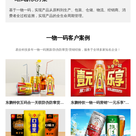
基于一物一码，实现产品从原料到生产、包装、仓储、物流、经销商、消
费者全过程追溯，实现产品的全生命周期管理。
一物一码客户案例
易全科技多年一物一码溯源/防伪防窜货/营销经验，服务于全球多家知名企业！
东鹏特饮五码合一关联防伪防窜货追溯系统成功案例
东鹏特饮一物一码营销“一元乐享”案例分析