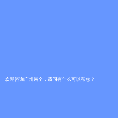
一物一码防伪防窜货服务商哪家好？挑选服务
商，不能只看报价
发布时间：2026/7/30 19:16:51
一物一码防伪防窜货服务商哪家靠谱？2026选
型避坑指南
发布时间：2026/7/30 18:02:10
易全科技FBbC全链路方案：头部AI技术+一物
一码营销服务商落地终端动销增长闭环
发布时间：2026/7/28 17:24:49
欢迎咨询广州易全，请问有什么可以帮您？
更多行业资讯