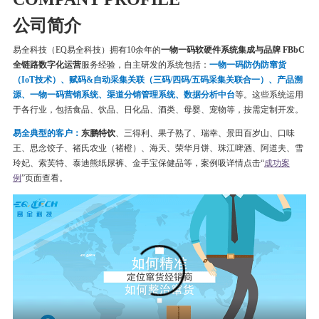
公司简介
易全科技（EQ易全科技）拥有10余年的
一物一码软硬件系统集成与品牌 FBbC
全链路数字化运营
服务经验，自主研发的系统包括：
一物一码
防伪
防窜货
（IoT技术）、赋码&自动采集关联（三码/四码/五码采集关联合一）、产品溯
源、一物一码营销系统、渠道分销管理系统、数据分析中台
等。这些系统运用
于各行业，包括食品、饮品、日化品、酒类、母婴、宠物等，按需定制开发。
易全典型的客户：
东鹏特饮
、三得利、果子熟了、瑞幸、
景田百岁山、口味
王、思念饺子、
褚氏农业（褚橙）、
海天、荣华月饼、
珠江啤酒、
阿道夫、雪
玲妃、索芙特、泰迪熊纸尿裤、金手宝保健品等
，案例吸详情点击“
成功案
例
”页面查看。