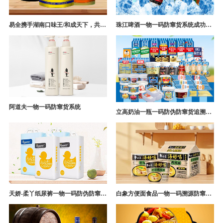
易全携手湖南口味王/和成天下，共构槟榔一袋一码防伪防窜货营销系统
珠江啤酒一物一码防窜货系统成功案例
阿道夫一物一码防窜货系统
立高奶油一瓶一码防伪防窜货追溯系统解决方案
天娇-柔丫纸尿裤一物一码防伪防窜货追溯系统案例
白象方便面食品一物一码溯源防窜货解决方案