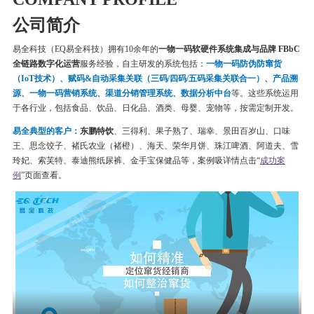
公司简介
易全科技（EQ易全科技）拥有10余年的
一物一码软硬件系统集成与品牌 FBbC
全链路数字化运营
服务经验，自主研发的系统包括：
一物一码
防伪
防窜货
（IoT技术）、赋码&自动采集关联（三码/四码/五码采集关联合一）、产品溯
源、一物一码营销系统、渠道分销管理系统、数据分析中台
等。这些系统运用
于各行业，包括食品、饮品、日化品、酒类、母婴、宠物等，按需定制开发。
易全典型的客户：
东鹏特饮
、三得利、果子熟了、瑞幸、
景田百岁山、口味
王、思念饺子、
褚氏农业（褚橙）、
海天、荣华月饼、
珠江啤酒、
阿道夫、雪
玲妃、索芙特、泰迪熊纸尿裤、金手宝保健品等
，案例吸详情点击“
成功案
例
”页面查看。