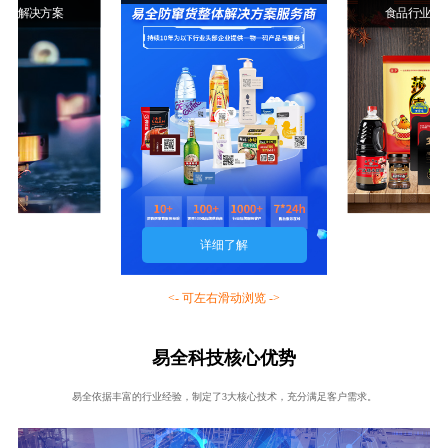
行业解决方案
食品行业解
详细了解
<- 可左右滑动浏览 ->
易全科技核心优势
易全依据丰富的行业经验，制定了3大核心技术，充分满足客户需求。