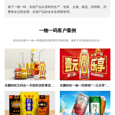
基于一物一码，实现产品从原料到生产、包装、仓储、物流、经销商、消
费者全过程追溯，实现产品的全生命周期管理。
一物一码客户案例
易全科技多年一物一码溯源/防伪防窜货/营销经验，服务于全球多家知名企业！
东鹏特饮五码合一关联防伪防窜货追溯系统成功案例
东鹏特饮一物一码营销“一元乐享”案例分析