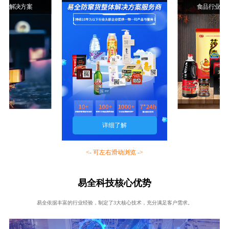
行业解决方案
食品行业解
详细了解
<- 可左右滑动浏览 ->
易全科技核心优势
易全依据丰富的行业经验，制定了3大核心技术，充分满足客户需求。