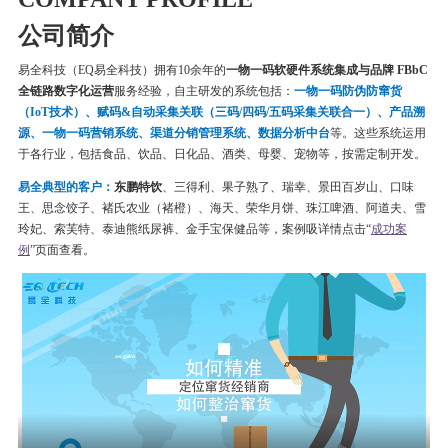
公司简介
易全科技（EQ易全科技）拥有10余年的
一物一码软硬件系统集成与品牌 FBbC
全链路数字化运营
服务经验，自主研发的系统包括：
一物一码
防伪
防窜货
（IoT技术）、赋码&自动采集关联（三码/四码/五码采集关联合一）、产品溯
源、一物一码营销系统、渠道分销管理系统、数据分析中台
等。这些系统运用
于各行业，包括食品、饮品、日化品、酒类、母婴、宠物等，按需定制开发。
易全典型的客户：
东鹏特饮
、三得利、果子熟了、瑞幸、
景田百岁山、口味
王、思念饺子、
褚氏农业（褚橙）、
海天、荣华月饼、
珠江啤酒、
阿道夫、雪
玲妃、索芙特、泰迪熊纸尿裤、金手宝保健品等
，案例吸详情点击“
成功案
例
”页面查看。