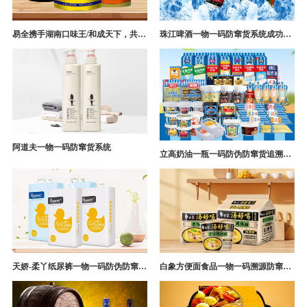
易全携手湖南口味王/和成天下，共构槟榔一袋一码防伪防窜货营销系统
珠江啤酒一物一码防窜货系统成功案例
阿道夫一物一码防窜货系统
立高奶油一瓶一码防伪防窜货追溯系统解决方案
天娇-柔丫纸尿裤一物一码防伪防窜货追溯系统案例
白象方便面食品一物一码溯源防窜货解决方案