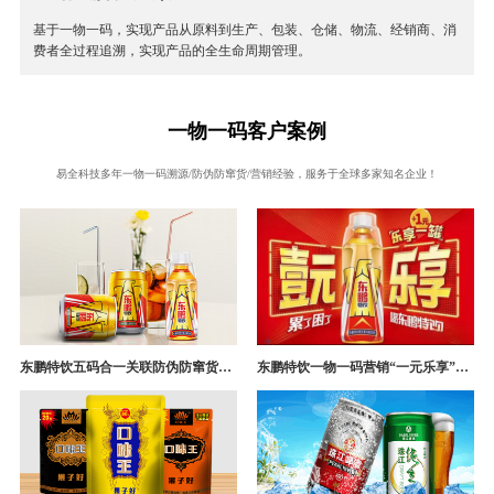
基于一物一码，实现产品从原料到生产、包装、仓储、物流、经销商、消
费者全过程追溯，实现产品的全生命周期管理。
一物一码客户案例
易全科技多年一物一码溯源/防伪防窜货/营销经验，服务于全球多家知名企业！
东鹏特饮五码合一关联防伪防窜货追溯系统成功案例
东鹏特饮一物一码营销“一元乐享”案例分析