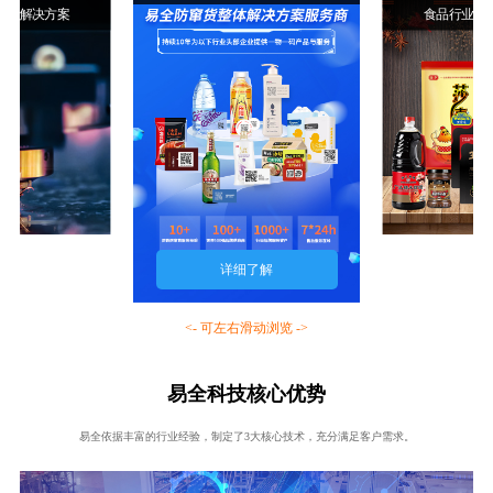
行业解决方案
食品行业解
详细了解
<- 可左右滑动浏览 ->
易全科技核心优势
易全依据丰富的行业经验，制定了3大核心技术，充分满足客户需求。