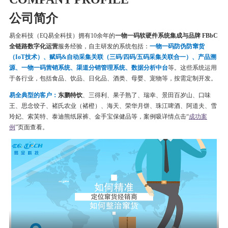
公司简介
易全科技（EQ易全科技）拥有10余年的
一物一码软硬件系统集成与品牌 FBbC
全链路数字化运营
服务经验，自主研发的系统包括：
一物一码
防伪
防窜货
（IoT技术）、赋码&自动采集关联（三码/四码/五码采集关联合一）、产品溯
源、一物一码营销系统、渠道分销管理系统、数据分析中台
等。这些系统运用
于各行业，包括食品、饮品、日化品、酒类、母婴、宠物等，按需定制开发。
易全典型的客户：
东鹏特饮
、三得利、果子熟了、瑞幸、
景田百岁山、口味
王、思念饺子、
褚氏农业（褚橙）、
海天、荣华月饼、
珠江啤酒、
阿道夫、雪
玲妃、索芙特、泰迪熊纸尿裤、金手宝保健品等
，案例吸详情点击“
成功案
例
”页面查看。