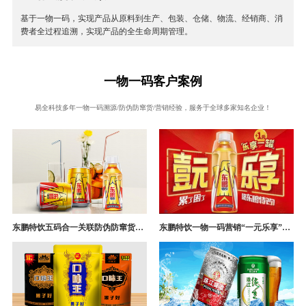
基于一物一码，实现产品从原料到生产、包装、仓储、物流、经销商、消
费者全过程追溯，实现产品的全生命周期管理。
一物一码客户案例
易全科技多年一物一码溯源/防伪防窜货/营销经验，服务于全球多家知名企业！
东鹏特饮五码合一关联防伪防窜货追溯系统成功案例
东鹏特饮一物一码营销“一元乐享”案例分析