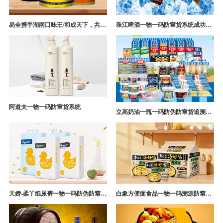
易全携手湖南口味王/和成天下，共构槟榔一袋一码防伪防窜货营销系统
珠江啤酒一物一码防窜货系统成功案例
阿道夫一物一码防窜货系统
立高奶油一瓶一码防伪防窜货追溯系统解决方案
天娇-柔丫纸尿裤一物一码防伪防窜货追溯系统案例
白象方便面食品一物一码溯源防窜货解决方案