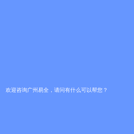
一物一码防伪防窜货服务商哪家好？挑选服务
商，不能只看报价
发布时间：2026/7/30 19:16:51
一物一码防伪防窜货服务商哪家靠谱？2026选
型避坑指南
发布时间：2026/7/30 18:02:10
易全科技FBbC全链路方案：头部AI技术+一物
一码营销服务商落地终端动销增长闭环
发布时间：2026/7/28 17:24:49
欢迎咨询广州易全，请问有什么可以帮您？
更多行业资讯