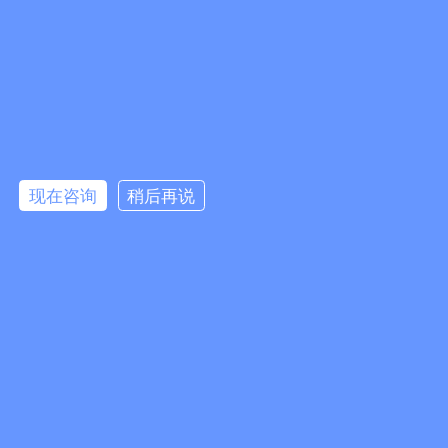
广州易全信息科技有限公司
地址：广州市白云区云城南三路393号802-803房
邮箱：489926643@qq.com
微信公众号
微信客服
手机：18028600544（微信同号；尽量打这个手机，请勿打座机）
座机：020-86383733
点击咨询
站点标签：
现在咨询
稍后再说
防伪防窜货溯源/营销系统方案
二维码防伪防窜货系统
一物一码追溯系统
防伪防窜货
一物一码扫码追溯系统软件服务商
友情链接：
易全一物一码wms出入库系统
企业管理软件
二维码防伪标签
二维码追溯
易全科技 · 专业的一物一码FBbC全链路方案服务提供商
2015-2026 © 版权所有 广州易全信息科技有限公司
粤ICP备13085523号