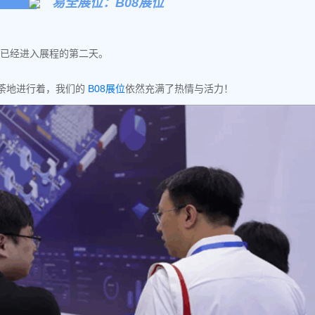
易全展位：B08展位
会已经进入展程的第二天。
荼地进行着，我们的
B08展位
依然充满了热情与活力！