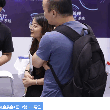
交会展会A区1.2馆
B08
展位