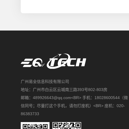
广州易全信息科技有限公司
地址：广州市白云区云城南三路393号802-803房
邮箱：489926643@qq.com<BR> 手机：18028600544（微
信同号；尽量打这个手机，请勿打座机）<BR> 座机：020-
86383733