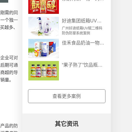
等刚需的同
有一个独一
好迪集团纸箱UV赋二维码防伪防窜系统案例
们买越多、
广州好迪纸箱UV赋二维码
防伪防窜系统案例
佳禾​食品奶油一物一码防伪防窜货追溯解决方案
（企业可对
“果子熟了”饮品瓶箱跺码五码关联防窜货解决方案
，后期可通
售商超的导
品销量。
查看更多案例
其它资讯
对产品的防