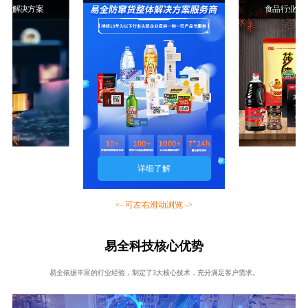
行业解决方案
食品行业解
详细了解
<- 可左右滑动浏览 ->
易全科技核心优势
易全依据丰富的行业经验，制定了3大核心技术，充分满足客户需求。