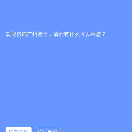
一物一码防伪防窜货服务商哪家好？挑选服务
商，不能只看报价
发布时间：2026/7/30 19:16:51
欢迎咨询广州易全，请问有什么可以帮您？
一物一码防伪防窜货服务商哪家靠谱？2026选
型避坑指南
发布时间：2026/7/30 18:02:10
易全科技FBbC全链路方案：头部AI技术+一物
一码营销服务商落地终端动销增长闭环
发布时间：2026/7/28 17:24:49
更多行业资讯
现在咨询
稍后再说