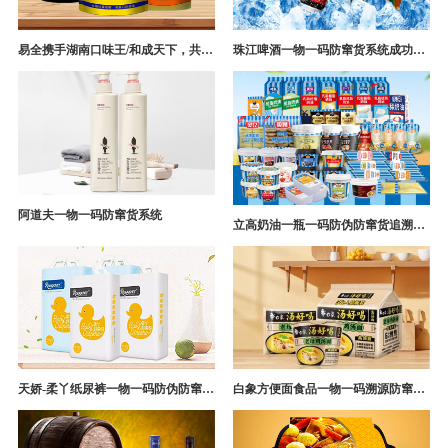
易全携手湖南口味王/和成天下，共构槟榔一袋一码防伪防窜货营销系统
珠江啤酒一物一码防窜货系统成功案例
阿道夫一物一码防窜货系统
立高奶油一瓶一码防伪防窜货追溯系统解决方案
天娇-柔丫纸尿裤一物一码防伪防窜货追溯系统案例
白象方便面食品一物一码溯源防窜货解决方案