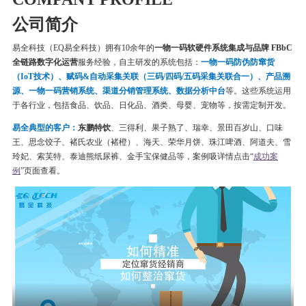
公司简介
易全科技（EQ易全科技）拥有10余年的
一物一码软硬件系统集成与品牌 FBbC
全链路数字化运营
服务经验，自主研发的系统包括：
一物一码
防伪
防窜货
（IoT技术）、赋码&自动采集关联（三码/四码/五码采集关联合一）、产品溯
源、一物一码营销系统、渠道分销管理系统、数据分析中台
等。这些系统运用
于各行业，包括食品、饮品、日化品、酒类、母婴、宠物等，按需定制开发。
易全典型的客户：
东鹏特饮
、三得利、果子熟了、瑞幸、
景田百岁山、口味
王、思念饺子、
褚氏农业（褚橙）、
海天、荣华月饼、
珠江啤酒、
阿道夫、雪
玲妃、索芙特、泰迪熊纸尿裤、金手宝保健品等
，案例吸详情点击“
成功案
例
”页面查看。