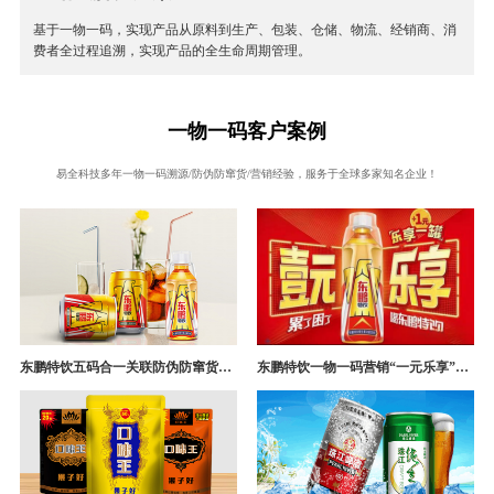
基于一物一码，实现产品从原料到生产、包装、仓储、物流、经销商、消
费者全过程追溯，实现产品的全生命周期管理。
一物一码客户案例
易全科技多年一物一码溯源/防伪防窜货/营销经验，服务于全球多家知名企业！
东鹏特饮五码合一关联防伪防窜货追溯系统成功案例
东鹏特饮一物一码营销“一元乐享”案例分析