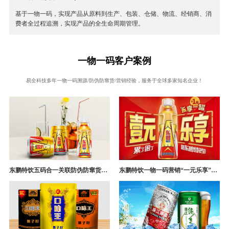
基于一物一码，实现产品从原料到生产、包装、仓储、物流、经销商、消
费者全过程追溯，实现产品的全生命周期管理。
一物一码客户案例
易全科技多年一物一码溯源/防伪防窜货/营销经验，服务于全球多家知名企业！
东鹏特饮五码合一关联防伪防窜货追溯系统成功案例
东鹏特饮一物一码营销“一元乐享”案例分析