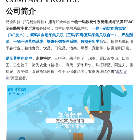
公司简介
易全科技（EQ易全科技）拥有10余年的
一物一码软硬件系统集成与品牌 FBbC
全链路数字化运营
服务经验，自主研发的系统包括：
一物一码
防伪
防窜货
（IoT技术）、赋码&自动采集关联（三码/四码/五码采集关联合一）、产品溯
源、一物一码营销系统、渠道分销管理系统、数据分析中台
等。这些系统运用
于各行业，包括食品、饮品、日化品、酒类、母婴、宠物等，按需定制开发。
易全典型的客户：
东鹏特饮
、三得利、果子熟了、瑞幸、
景田百岁山、口味
王、思念饺子、
褚氏农业（褚橙）、
海天、荣华月饼、
珠江啤酒、
阿道夫、雪
玲妃、索芙特、泰迪熊纸尿裤、金手宝保健品等
，案例吸详情点击“
成功案
例
”页面查看。