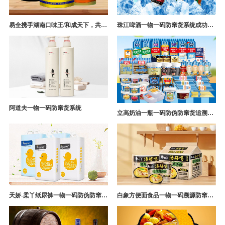
易全携手湖南口味王/和成天下，共构槟榔一袋一码防伪防窜货营销系统
珠江啤酒一物一码防窜货系统成功案例
阿道夫一物一码防窜货系统
立高奶油一瓶一码防伪防窜货追溯系统解决方案
天娇-柔丫纸尿裤一物一码防伪防窜货追溯系统案例
白象方便面食品一物一码溯源防窜货解决方案