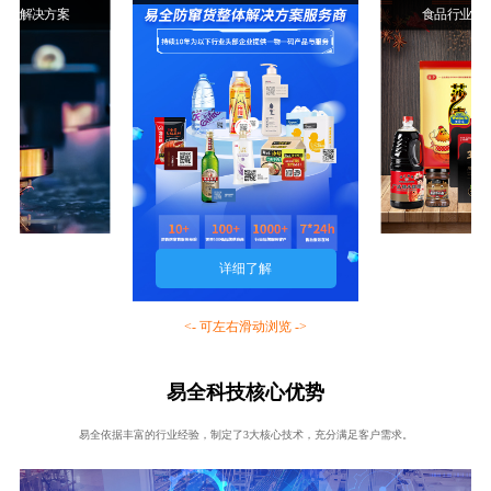
行业解决方案
食品行业解
详细了解
<- 可左右滑动浏览 ->
易全科技核心优势
易全依据丰富的行业经验，制定了3大核心技术，充分满足客户需求。