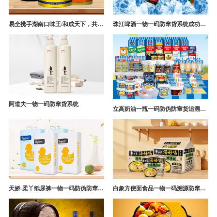
易全携手湖南口味王/和成天下，共构槟榔一袋一码防伪防窜货营销系统
珠江啤酒一物一码防窜货系统成功案例
阿道夫一物一码防窜货系统
立高奶油一瓶一码防伪防窜货追溯系统解决方案
天娇-柔丫纸尿裤一物一码防伪防窜货追溯系统案例
白象方便面食品一物一码溯源防窜货解决方案