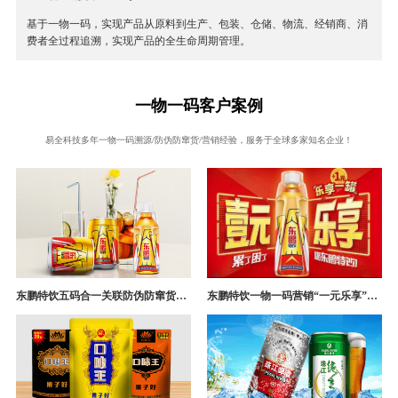
基于一物一码，实现产品从原料到生产、包装、仓储、物流、经销商、消
费者全过程追溯，实现产品的全生命周期管理。
一物一码客户案例
易全科技多年一物一码溯源/防伪防窜货/营销经验，服务于全球多家知名企业！
东鹏特饮五码合一关联防伪防窜货追溯系统成功案例
东鹏特饮一物一码营销“一元乐享”案例分析