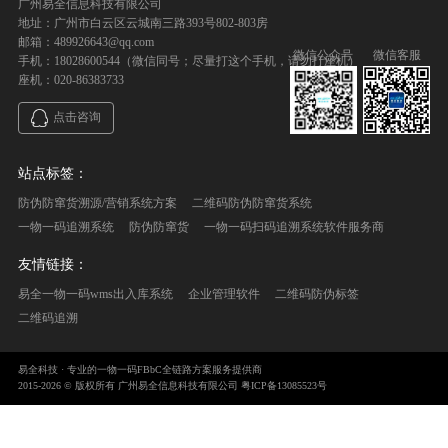
广州易全信息科技有限公司
地址：广州市白云区云城南三路393号802-803房
邮箱：489926643@qq.com
微信公众号
微信客服
手机：18028600544（微信同号；尽量打这个手机，请勿打座机）
座机：020-86383733
点击咨询
站点标签：
防伪防窜货溯源/营销系统方案
二维码防伪防窜货系统
一物一码追溯系统
防伪防窜货
一物一码扫码追溯系统软件服务商
友情链接：
易全一物一码wms出入库系统
企业管理软件
二维码防伪标签
二维码追溯
易全科技 · 专业的一物一码FBbC全链路方案服务提供商
2015-2026 © 版权所有 广州易全信息科技有限公司
粤ICP备13085523号