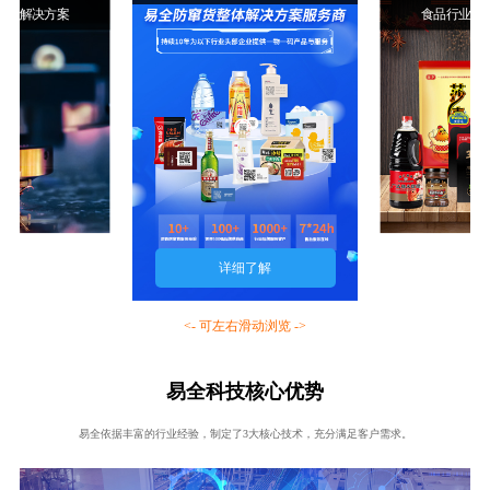
行业解决方案
食品行业解
详细了解
<- 可左右滑动浏览 ->
易全科技核心优势
易全依据丰富的行业经验，制定了3大核心技术，充分满足客户需求。