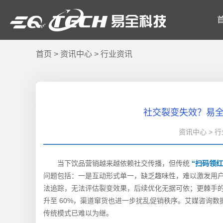
首页
>
资讯中心
>
行业资讯
社交裂变失效？易
资讯中心 > 行业
当下饮品营销越来越依赖社交传播，但传统
“扫码领红
问题包括：一是互动形式单一，缺乏趣味性，难以激发用
法追踪，无法评估裂变效果，后续优化无据可依；更棘手的
升至 60%，渠道窜货也进一步扰乱促销秩序。艾媒咨询数据
传统模式已难以为继。