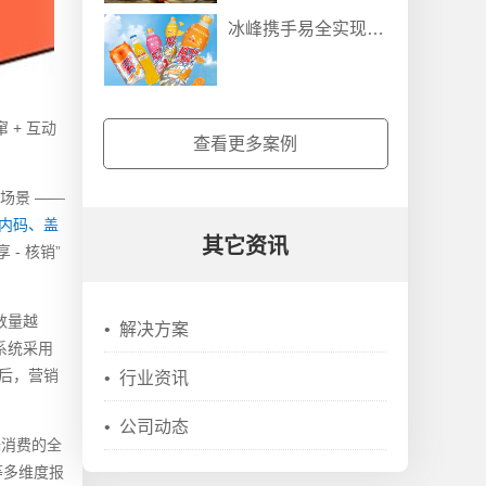
冰峰携手易全实现：饮料瓶装线五码关联防伪防窜货营销系统
 + 互动
查看更多案例
场景 ——
盖内码、盖
其它资讯
- 核销”
数量越
•
解决方案
系统采用
入后，营销
•
行业资讯
•
公司动态
端消费的全
等多维度报