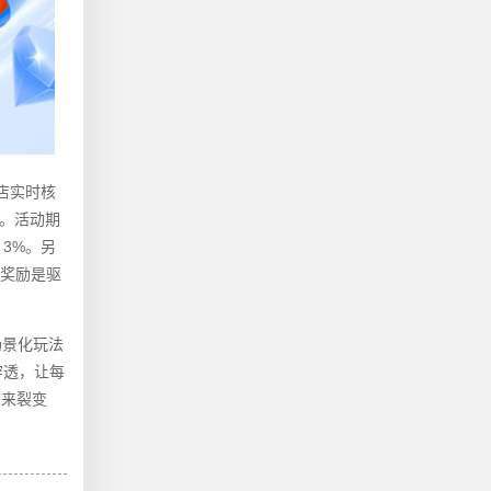
店实时核
接。活动期
 3%。另
梯奖励是驱
场景化玩法
穿透，让每
带来裂变