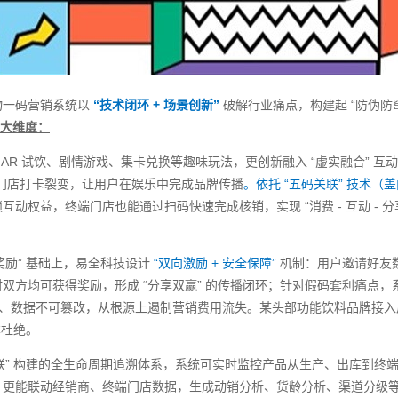
一码营销系统以
“技术闭环 + 场景创新”
破解行业痛点，构建起 “防伪防窜
大维度：
AR 试饮、剧情游戏、集卡兑换等趣味玩法，更创新融入 “虚实融合” 互动
线下门店打卡裂变，让用户在娱乐中完成品牌传播
。依托 “五码关联” 技术（
动权益，终端门店也能通过扫码快速完成核销，实现 “消费 - 互动 - 分享 
。
式奖励” 基础上，易全科技设计
“双向激励 + 安全保障”
机制：用户邀请好友
双方均可获得奖励，形成 “分享双赢” 的传播闭环；针对假码套利痛点，
复制、数据不可篡改，从根源上遏制营销费用流失。某头部功能饮料品牌接
本杜绝。
关联” 构建的全生命周期追溯体系，系统可实时监控产品从生产、出库到终
，更能联动经销商、终端门店数据，生成动销分析、货龄分析、渠道分级