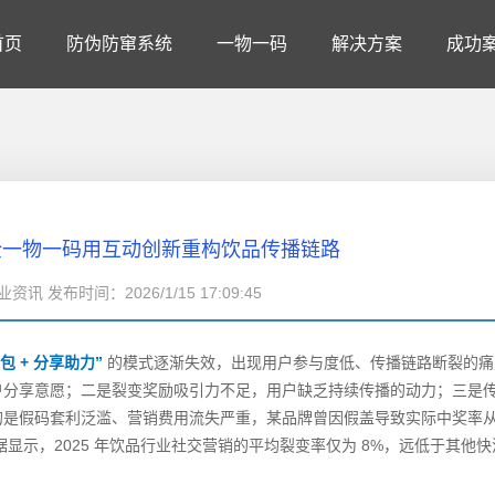
首页
防伪防窜系统
一物一码
解决方案
成功
全一物一码用互动创新重构饮品传播链路
资讯 发布时间：2026/1/15 17:09:45
包 + 分享助力”
的模式逐渐失效，出现用户参与度低、传播链路断裂的痛
户分享意愿；二是裂变奖励吸引力不足，用户缺乏持续传播的动力；三是
是假码套利泛滥、营销费用流失严重，某品牌曾因假盖导致实际中奖率从 4
显示，2025 年饮品行业社交营销的平均裂变率仅为 8%，远低于其他