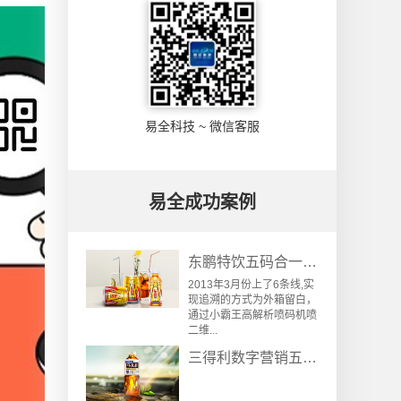
易全科技 ~ 微信客服
易全成功案例
东鹏特饮五码合一关联防伪防窜货追溯系统成功案例
2013年3月份上了6条线,实
现追溯的方式为外箱留白，
通过小霸王高解析喷码机喷
二维...
三得利数字营销五码关联高速线系统解决方案