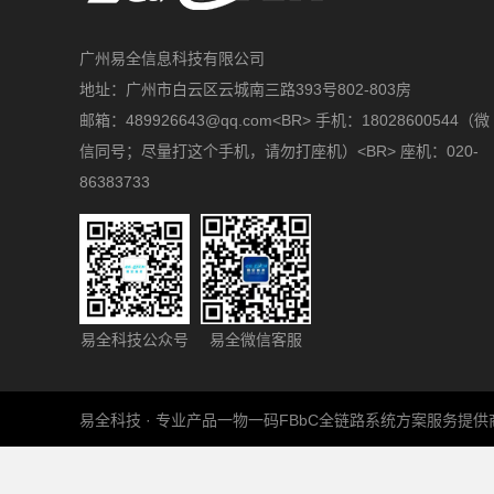
广州易全信息科技有限公司
地址：广州市白云区云城南三路393号802-803房
邮箱：489926643@qq.com<BR> 手机：18028600544（微
信同号；尽量打这个手机，请勿打座机）<BR> 座机：020-
86383733
易全科技公众号
易全微信客服
易全科技 · 专业产品一物一码FBbC全链路系统方案服务提供