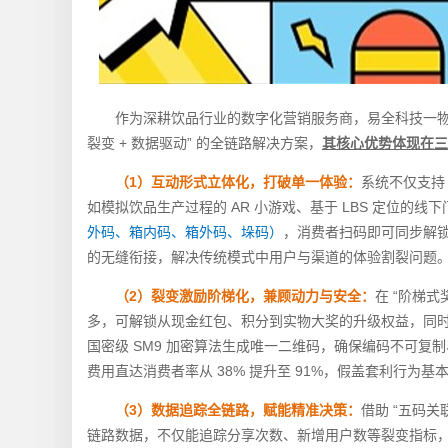
作为深耕饮品行业的数字化营销服务商，易全科技一物
裂变 + 数据驱动” 的全链路解决方案，
其核心优势体现在三
（1）
互动形式立体化，打破单一体验：
系统不仅支持 
如模拟饮品生产过程的 AR 小游戏、基于 LBS 定位的
外码、箱内码、箱外码、垛码）
，消费者扫码即可同步解锁互
的无缝衔接，解决传统模式中用户与渠道的体验割裂问题
（2）
裂变激励阶梯化，兼顾动力与安全：
在 “阶梯
多，可解锁从现金红包、积分到实物大奖的升级权益，同时
国密级 SM9 加密算法生成唯一二维码，确保编码不可
费用直达消费者率从 38% 提升至 91%，假盖套利行为基
（3）
数据追踪全链路，赋能精准决策：
借助 “五码
链路数据，不仅能追踪分享次数、新增用户数等裂变指标