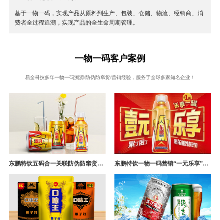
基于一物一码，实现产品从原料到生产、包装、仓储、物流、经销商、消
费者全过程追溯，实现产品的全生命周期管理。
一物一码客户案例
易全科技多年一物一码溯源/防伪防窜货/营销经验，服务于全球多家知名企业！
东鹏特饮五码合一关联防伪防窜货追溯系统成功案例
东鹏特饮一物一码营销“一元乐享”案例分析