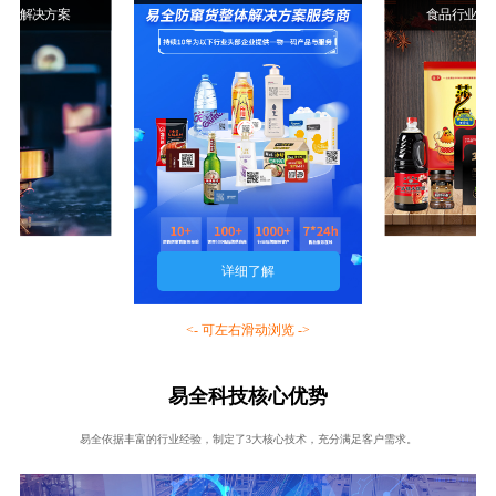
行业解决方案
食品行业解
详细了解
<- 可左右滑动浏览 ->
易全科技核心优势
易全依据丰富的行业经验，制定了3大核心技术，充分满足客户需求。