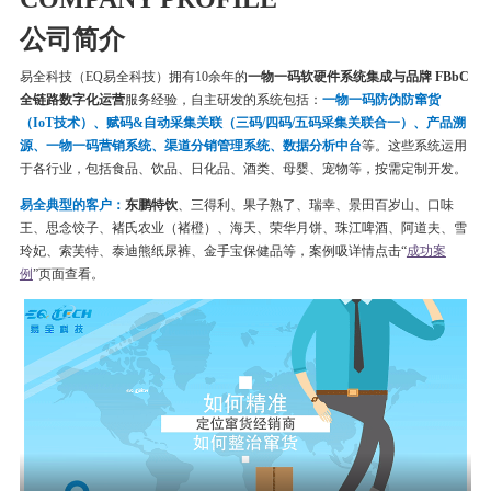
公司简介
易全科技（EQ易全科技）拥有10余年的
一物一码软硬件系统集成与品牌 FBbC
全链路数字化运营
服务经验，自主研发的系统包括：
一物一码
防伪
防窜货
（IoT技术）、赋码&自动采集关联（三码/四码/五码采集关联合一）、产品溯
源、一物一码营销系统、渠道分销管理系统、数据分析中台
等。这些系统运用
于各行业，包括食品、饮品、日化品、酒类、母婴、宠物等，按需定制开发。
易全典型的客户：
东鹏特饮
、三得利、果子熟了、瑞幸、
景田百岁山、口味
王、思念饺子、
褚氏农业（褚橙）、
海天、荣华月饼、
珠江啤酒、
阿道夫、雪
玲妃、索芙特、泰迪熊纸尿裤、金手宝保健品等
，案例吸详情点击“
成功案
例
”页面查看。