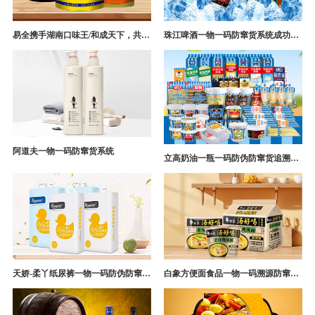
易全携手湖南口味王/和成天下，共构槟榔一袋一码防伪防窜货营销系统
珠江啤酒一物一码防窜货系统成功案例
阿道夫一物一码防窜货系统
立高奶油一瓶一码防伪防窜货追溯系统解决方案
天娇-柔丫纸尿裤一物一码防伪防窜货追溯系统案例
白象方便面食品一物一码溯源防窜货解决方案