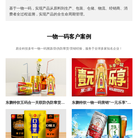
基于一物一码，实现产品从原料到生产、包装、仓储、物流、经销商、消
费者全过程追溯，实现产品的全生命周期管理。
一物一码客户案例
易全科技多年一物一码溯源/防伪防窜货/营销经验，服务于全球多家知名企业！
东鹏特饮五码合一关联防伪防窜货追溯系统成功案例
东鹏特饮一物一码营销“一元乐享”案例分析