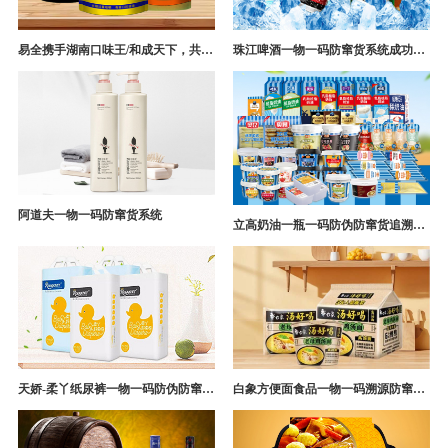
易全携手湖南口味王/和成天下，共构槟榔一袋一码防伪防窜货营销系统
珠江啤酒一物一码防窜货系统成功案例
阿道夫一物一码防窜货系统
立高奶油一瓶一码防伪防窜货追溯系统解决方案
天娇-柔丫纸尿裤一物一码防伪防窜货追溯系统案例
白象方便面食品一物一码溯源防窜货解决方案