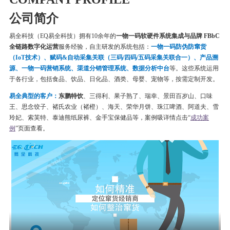
公司简介
易全科技（EQ易全科技）拥有10余年的
一物一码软硬件系统集成与品牌 FBbC
全链路数字化运营
服务经验，自主研发的系统包括：
一物一码
防伪
防窜货
（IoT技术）、赋码&自动采集关联（三码/四码/五码采集关联合一）、产品溯
源、一物一码营销系统、渠道分销管理系统、数据分析中台
等。这些系统运用
于各行业，包括食品、饮品、日化品、酒类、母婴、宠物等，按需定制开发。
易全典型的客户：
东鹏特饮
、三得利、果子熟了、瑞幸、
景田百岁山、口味
王、思念饺子、
褚氏农业（褚橙）、
海天、荣华月饼、
珠江啤酒、
阿道夫、雪
玲妃、索芙特、泰迪熊纸尿裤、金手宝保健品等
，案例吸详情点击“
成功案
例
”页面查看。