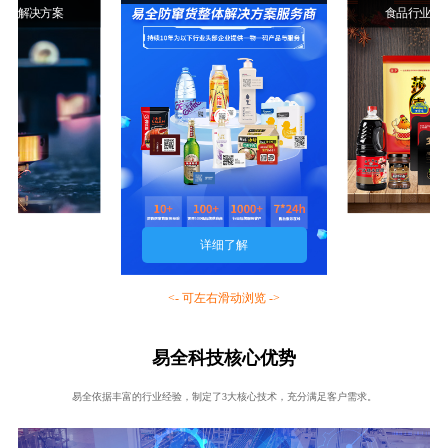
行业解决方案
食品行业解
详细了解
<- 可左右滑动浏览 ->
易全科技核心优势
易全依据丰富的行业经验，制定了3大核心技术，充分满足客户需求。