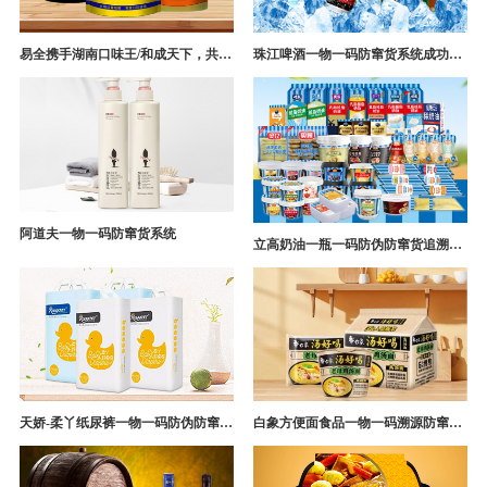
易全携手湖南口味王/和成天下，共构槟榔一袋一码防伪防窜货营销系统
珠江啤酒一物一码防窜货系统成功案例
阿道夫一物一码防窜货系统
立高奶油一瓶一码防伪防窜货追溯系统解决方案
天娇-柔丫纸尿裤一物一码防伪防窜货追溯系统案例
白象方便面食品一物一码溯源防窜货解决方案