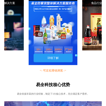
行业解决方案
食品行业解
详细了解
<- 可左右滑动浏览 ->
易全科技核心优势
易全依据丰富的行业经验，制定了3大核心技术，充分满足客户需求。