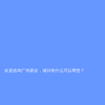
一物一码防伪防窜货服务商哪家好？挑选服务
商，不能只看报价
发布时间：2026/7/30 19:16:51
一物一码防伪防窜货服务商哪家靠谱？2026选
型避坑指南
发布时间：2026/7/30 18:02:10
易全科技FBbC全链路方案：头部AI技术+一物
一码营销服务商落地终端动销增长闭环
发布时间：2026/7/28 17:24:49
欢迎咨询广州易全，请问有什么可以帮您？
更多行业资讯