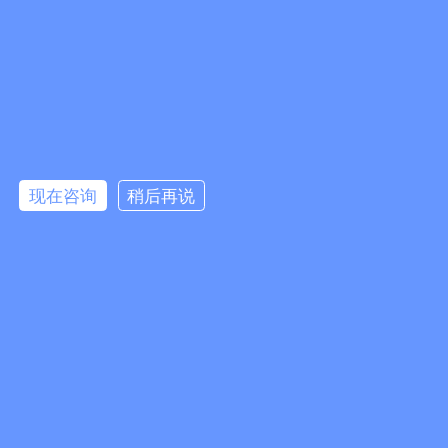
广州易全信息科技有限公司
地址：广州市白云区云城南三路393号802-803房
邮箱：489926643@qq.com
微信公众号
微信客服
手机：18028600544（微信同号；尽量打这个手机，请勿打座机）
座机：020-86383733
点击咨询
站点标签：
现在咨询
稍后再说
防伪防窜货溯源/营销系统方案
二维码防伪防窜货系统
一物一码追溯系统
防伪防窜货
一物一码扫码追溯系统软件服务商
友情链接：
易全一物一码wms出入库系统
企业管理软件
二维码防伪标签
二维码追溯
易全科技 · 专业的一物一码FBbC全链路方案服务提供商
2015-2026 © 版权所有 广州易全信息科技有限公司
粤ICP备13085523号