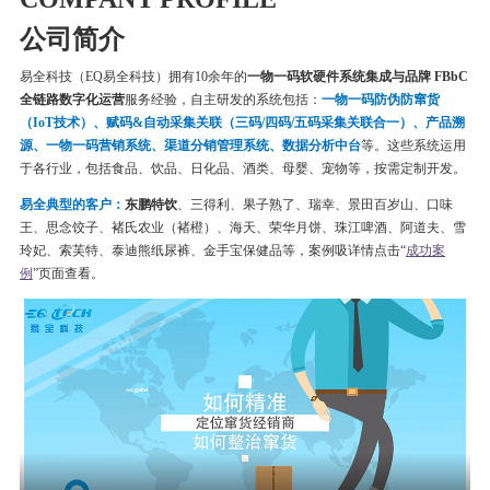
公司简介
易全科技（EQ易全科技）拥有10余年的
一物一码软硬件系统集成与品牌 FBbC
全链路数字化运营
服务经验，自主研发的系统包括：
一物一码
防伪
防窜货
（IoT技术）、赋码&自动采集关联（三码/四码/五码采集关联合一）、产品溯
源、一物一码营销系统、渠道分销管理系统、数据分析中台
等。这些系统运用
于各行业，包括食品、饮品、日化品、酒类、母婴、宠物等，按需定制开发。
易全典型的客户：
东鹏特饮
、三得利、果子熟了、瑞幸、
景田百岁山、口味
王、思念饺子、
褚氏农业（褚橙）、
海天、荣华月饼、
珠江啤酒、
阿道夫、雪
玲妃、索芙特、泰迪熊纸尿裤、金手宝保健品等
，案例吸详情点击“
成功案
例
”页面查看。