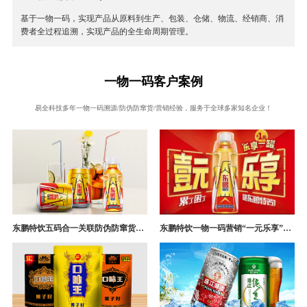
基于一物一码，实现产品从原料到生产、包装、仓储、物流、经销商、消
费者全过程追溯，实现产品的全生命周期管理。
一物一码客户案例
易全科技多年一物一码溯源/防伪防窜货/营销经验，服务于全球多家知名企业！
东鹏特饮五码合一关联防伪防窜货追溯系统成功案例
东鹏特饮一物一码营销“一元乐享”案例分析