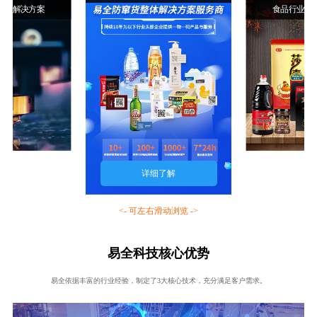
行业解决方案
食品行业解
详细了解
<- 可左右滑动浏览 ->
易全科技核心优势
易全依据丰富的行业经验，制定了3大核心技术，充分满足客户需求。