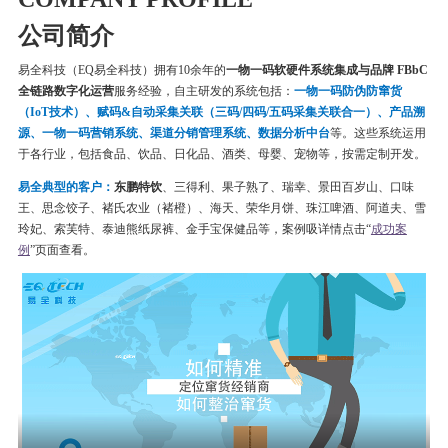
公司简介
易全科技（EQ易全科技）拥有10余年的
一物一码软硬件系统集成与品牌 FBbC
全链路数字化运营
服务经验，自主研发的系统包括：
一物一码
防伪
防窜货
（IoT技术）、赋码&自动采集关联（三码/四码/五码采集关联合一）、产品溯
源、一物一码营销系统、渠道分销管理系统、数据分析中台
等。这些系统运用
于各行业，包括食品、饮品、日化品、酒类、母婴、宠物等，按需定制开发。
易全典型的客户：
东鹏特饮
、三得利、果子熟了、瑞幸、
景田百岁山、口味
王、思念饺子、
褚氏农业（褚橙）、
海天、荣华月饼、
珠江啤酒、
阿道夫、雪
玲妃、索芙特、泰迪熊纸尿裤、金手宝保健品等
，案例吸详情点击“
成功案
例
”页面查看。