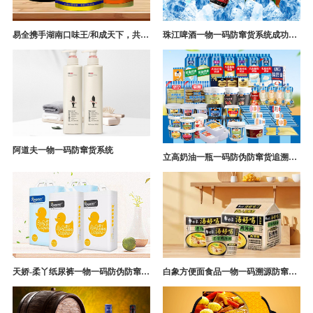
易全携手湖南口味王/和成天下，共构槟榔一袋一码防伪防窜货营销系统
珠江啤酒一物一码防窜货系统成功案例
阿道夫一物一码防窜货系统
立高奶油一瓶一码防伪防窜货追溯系统解决方案
天娇-柔丫纸尿裤一物一码防伪防窜货追溯系统案例
白象方便面食品一物一码溯源防窜货解决方案