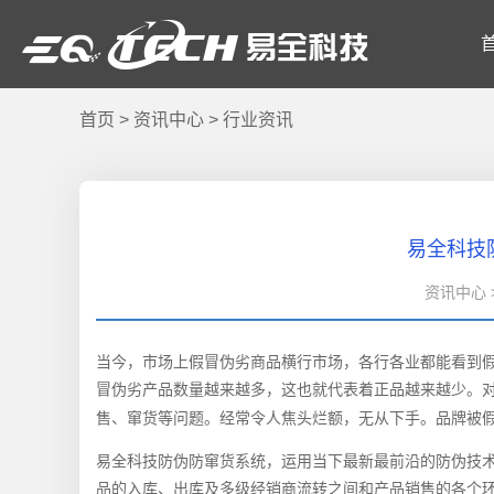
首页
>
资讯中心
>
行业资讯
易全科技
资讯中心 >
当今，市场上假冒伪劣商品横行市场，各行各业都能看到
冒伪劣产品数量越来越多，这也就代表着正品越来越少。
售、窜货等问题。经常令人焦头烂额，无从下手。品牌被
易全科技防伪防窜货系统，运用当下最新最前沿的防伪技
品的入库、出库及多级经销商流转之间和产品销售的各个