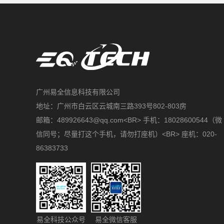
广州易全信息科技有限公司
地址：广州市白云区云城南三路393号802-803房
邮箱：489926643@qq.com<BR> 手机：18028600544（微
信同号；尽量打这个手机，请勿打座机）<BR> 座机：020-
86383733
易全科技公众号
易全微信客服