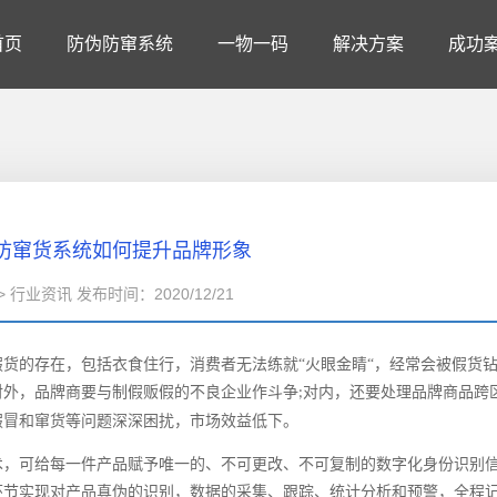
首页
防伪防窜系统
一物一码
解决方案
成功
防窜货系统如何提升品牌形象
 行业资讯 发布时间：2020/12/21
假货的存在，包括衣食住行，消费者无法练就
“火眼金睛“，经常会被假货
对外，品牌商要与制假贩假的不良企业作斗争
对内，还要处理品牌商品跨
;
假冒和窜货等问题深深困扰，市场效益低下。
术，可给每一件产品赋予唯一的、不可更改、不可复制的数字化身份识别
环节实现对产品真伪的识别，数据的采集、跟踪、统计分析和预警，全程