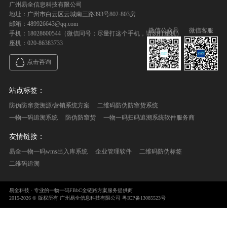
广州易全信息科技有限公司
地址：广州市白云区云城南三路393号802-803房
邮箱：489926643@qq.com
微信公众号
微信客服
手机：18028600544（微信同号；尽量打这个手机，请勿打座机）
座机：020-86383733
点击咨询
站点标签：
防伪防窜货溯源/营销系统方案
二维码防伪防窜货系统
一物一码追溯系统
防伪防窜货
一物一码扫码追溯系统软件服务商
友情链接：
易全一物一码wms出入库系统
企业管理软件
二维码防伪标签
二维码追溯
易全科技 · 专业的一物一码FBbC全链路方案服务提供商
2015-2026 © 版权所有 广州易全信息科技有限公司
粤ICP备13085523号