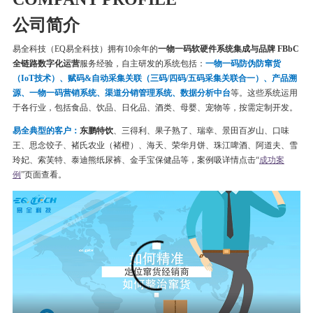
公司简介
易全科技（EQ易全科技）拥有10余年的
一物一码软硬件系统集成与品牌 FBbC
全链路数字化运营
服务经验，自主研发的系统包括：
一物一码
防伪
防窜货
（IoT技术）、赋码&自动采集关联（三码/四码/五码采集关联合一）、产品溯
源、一物一码营销系统、渠道分销管理系统、数据分析中台
等。这些系统运用
于各行业，包括食品、饮品、日化品、酒类、母婴、宠物等，按需定制开发。
易全典型的客户：
东鹏特饮
、三得利、果子熟了、瑞幸、
景田百岁山、口味
王、思念饺子、
褚氏农业（褚橙）、
海天、荣华月饼、
珠江啤酒、
阿道夫、雪
玲妃、索芙特、泰迪熊纸尿裤、金手宝保健品等
，案例吸详情点击“
成功案
例
”页面查看。