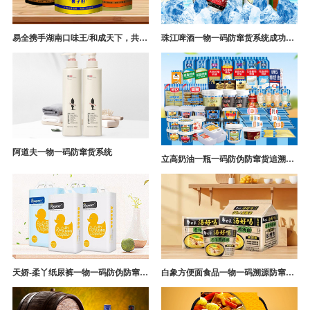
易全携手湖南口味王/和成天下，共构槟榔一袋一码防伪防窜货营销系统
珠江啤酒一物一码防窜货系统成功案例
阿道夫一物一码防窜货系统
立高奶油一瓶一码防伪防窜货追溯系统解决方案
天娇-柔丫纸尿裤一物一码防伪防窜货追溯系统案例
白象方便面食品一物一码溯源防窜货解决方案