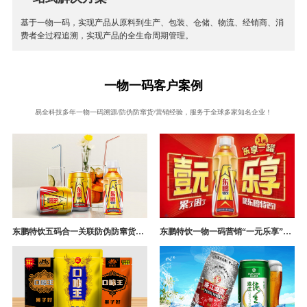
基于一物一码，实现产品从原料到生产、包装、仓储、物流、经销商、消
费者全过程追溯，实现产品的全生命周期管理。
一物一码客户案例
易全科技多年一物一码溯源/防伪防窜货/营销经验，服务于全球多家知名企业！
东鹏特饮五码合一关联防伪防窜货追溯系统成功案例
东鹏特饮一物一码营销“一元乐享”案例分析