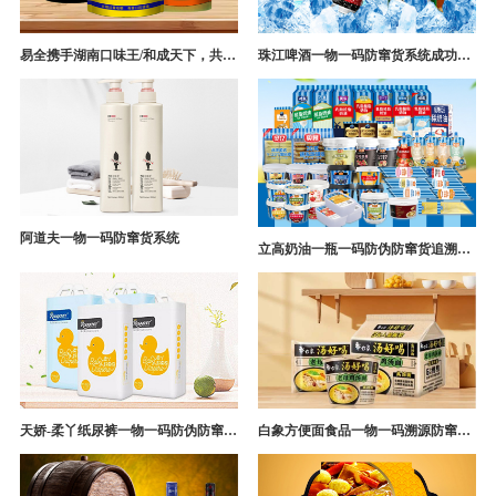
易全携手湖南口味王/和成天下，共构槟榔一袋一码防伪防窜货营销系统
珠江啤酒一物一码防窜货系统成功案例
阿道夫一物一码防窜货系统
立高奶油一瓶一码防伪防窜货追溯系统解决方案
天娇-柔丫纸尿裤一物一码防伪防窜货追溯系统案例
白象方便面食品一物一码溯源防窜货解决方案