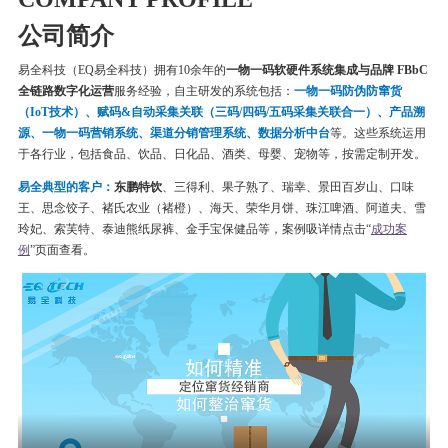
公司简介
易全科技（EQ易全科技）拥有10余年的
一物一码软硬件系统集成与品牌 FBbC
全链路数字化运营
服务经验，自主研发的系统包括：
一物一码
防伪
防窜货
（IoT技术）、赋码&自动采集关联（三码/四码/五码采集关联合一）、产品溯
源、一物一码营销系统、渠道分销管理系统、数据分析中台
等。这些系统运用
于各行业，包括食品、饮品、日化品、酒类、母婴、宠物等，按需定制开发。
易全典型的客户：
东鹏特饮
、三得利、果子熟了、瑞幸、
景田百岁山、口味
王、思念饺子、
褚氏农业（褚橙）、
海天、荣华月饼、
珠江啤酒、
阿道夫、雪
玲妃、索芙特、泰迪熊纸尿裤、金手宝保健品等
，案例吸详情点击“
成功案
例
”页面查看。