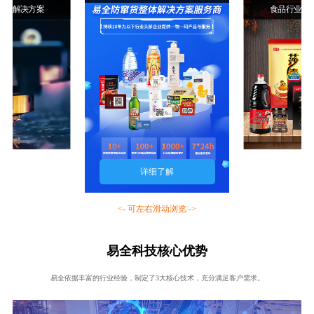
行业解决方案
食品行业解
详细了解
<- 可左右滑动浏览 ->
易全科技核心优势
易全依据丰富的行业经验，制定了3大核心技术，充分满足客户需求。