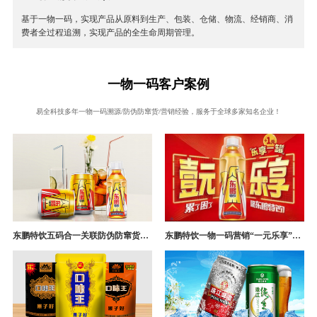
基于一物一码，实现产品从原料到生产、包装、仓储、物流、经销商、消
费者全过程追溯，实现产品的全生命周期管理。
一物一码客户案例
易全科技多年一物一码溯源/防伪防窜货/营销经验，服务于全球多家知名企业！
东鹏特饮五码合一关联防伪防窜货追溯系统成功案例
东鹏特饮一物一码营销“一元乐享”案例分析