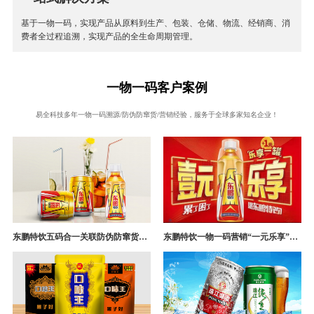
基于一物一码，实现产品从原料到生产、包装、仓储、物流、经销商、消
费者全过程追溯，实现产品的全生命周期管理。
一物一码客户案例
易全科技多年一物一码溯源/防伪防窜货/营销经验，服务于全球多家知名企业！
东鹏特饮五码合一关联防伪防窜货追溯系统成功案例
东鹏特饮一物一码营销“一元乐享”案例分析