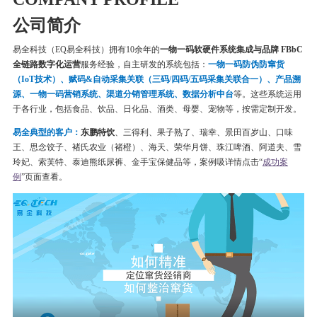
公司简介
易全科技（EQ易全科技）拥有10余年的
一物一码软硬件系统集成与品牌 FBbC
全链路数字化运营
服务经验，自主研发的系统包括：
一物一码
防伪
防窜货
（IoT技术）、赋码&自动采集关联（三码/四码/五码采集关联合一）、产品溯
源、一物一码营销系统、渠道分销管理系统、数据分析中台
等。这些系统运用
于各行业，包括食品、饮品、日化品、酒类、母婴、宠物等，按需定制开发。
易全典型的客户：
东鹏特饮
、三得利、果子熟了、瑞幸、
景田百岁山、口味
王、思念饺子、
褚氏农业（褚橙）、
海天、荣华月饼、
珠江啤酒、
阿道夫、雪
玲妃、索芙特、泰迪熊纸尿裤、金手宝保健品等
，案例吸详情点击“
成功案
例
”页面查看。