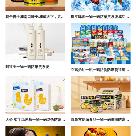
易全携手湖南口味王/和成天下，共构槟榔一袋一码防伪防窜货营销系统
珠江啤酒一物一码防窜货系统成功案例
阿道夫一物一码防窜货系统
立高奶油一瓶一码防伪防窜货追溯系统解决方案
天娇-柔丫纸尿裤一物一码防伪防窜货追溯系统案例
白象方便面食品一物一码溯源防窜货解决方案