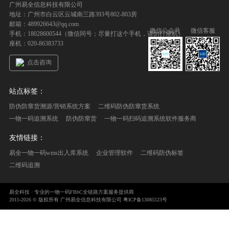
广州易全信息科技有限公司
地址：广州市白云区云城南三路393号802-803房
邮箱：489926643@qq.com
微信公众号
微信客服
手机：18028600544（微信同号；尽量打这个手机，请勿打座机）
座机：020-86383733
点击咨询
站点标签：
防伪防窜货溯源/营销系统方案
二维码防伪防窜货系统
一物一码追溯系统
防伪防窜货
一物一码扫码追溯系统软件服务商
友情链接：
易全一物一码wms出入库系统
企业管理软件
二维码防伪标签
二维码追溯
易全科技 · 专业的一物一码FBbC全链路方案服务提供商
2015-2026 © 版权所有 广州易全信息科技有限公司
粤ICP备13085523号