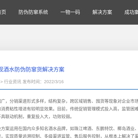
首页
防伪防窜系统
一物一码
解决方案
成功
现酒水防伪防窜货解决方案
> 行业资讯 发布时间：2022/3/16
广，分销渠道形式多样，结构复杂，跨区域销售、囤货等现象对企业市
和消费粘性增进有较明显效果。目前，传统促销管理模式投入高，监管困
不具联动机制，重复投入大，功效较弱。
决方案运用在国内众多知名酒水品牌，如珠江啤酒、东鹏特饮、椰岛酒业
控，实现质量追溯控制、多级渠道监管、售后服务控制，从根本上解决了