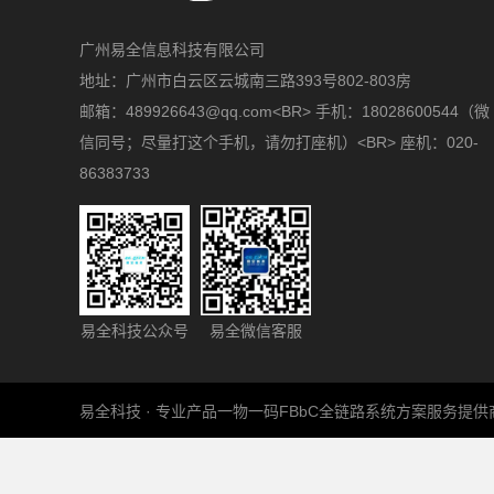
广州易全信息科技有限公司
地址：广州市白云区云城南三路393号802-803房
邮箱：489926643@qq.com<BR> 手机：18028600544（微
信同号；尽量打这个手机，请勿打座机）<BR> 座机：020-
86383733
易全科技公众号
易全微信客服
易全科技 · 专业产品一物一码FBbC全链路系统方案服务提供