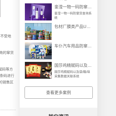
銮滢一物一码防窜货查询系统
銮滢一物一码防窜货查询系
统
包材厂膜类产品UV数码喷墨与二维码检测系统
者不受地
车仆汽车用品防窜货红包营销套标系统解决方案
商的窜货
国莎鸡精赋码以及袋/箱/垛采集数据关联系统
赋码等方
国莎鸡精赋码以及袋/箱/垛
流条码进行
采集数据关联系统
的销售区
查看更多案例