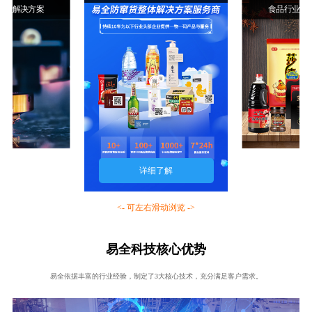
行业解决方案
食品行业解
详细了解
<- 可左右滑动浏览 ->
易全科技核心优势
易全依据丰富的行业经验，制定了3大核心技术，充分满足客户需求。