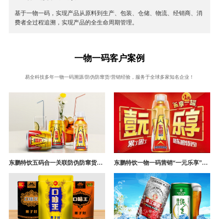
基于一物一码，实现产品从原料到生产、包装、仓储、物流、经销商、消
费者全过程追溯，实现产品的全生命周期管理。
一物一码客户案例
易全科技多年一物一码溯源/防伪防窜货/营销经验，服务于全球多家知名企业！
东鹏特饮五码合一关联防伪防窜货追溯系统成功案例
东鹏特饮一物一码营销“一元乐享”案例分析