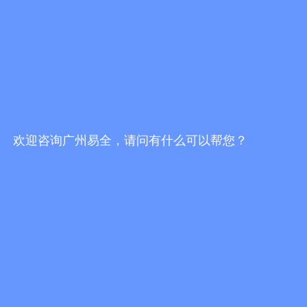
一物一码防伪防窜货服务商哪家好？挑选服务
商，不能只看报价
发布时间：2026/7/30 19:16:51
一物一码防伪防窜货服务商哪家靠谱？2026选
型避坑指南
发布时间：2026/7/30 18:02:10
欢迎咨询广州易全，请问有什么可以帮您？
易全科技FBbC全链路方案：头部AI技术+一物
一码营销服务商落地终端动销增长闭环
发布时间：2026/7/28 17:24:49
更多行业资讯