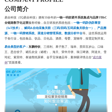
公司简介
易全科技（EQ易全科技）拥有10余年的
一物一码软硬件系统集成与品牌 FBbC
全链路数字化运营
服务经验，自主研发的系统包括：
一物一码
防伪
防窜货
（IoT技术）、赋码&自动采集关联（三码/四码/五码采集关联合一）、产品溯
源、一物一码营销系统、渠道分销管理系统、数据分析中台
等。这些系统运用
于各行业，包括食品、饮品、日化品、酒类、母婴、宠物等，按需定制开发。
易全典型的客户：
东鹏特饮
、三得利、果子熟了、瑞幸、
景田百岁山、口味
王、思念饺子、
褚氏农业（褚橙）、
海天、荣华月饼、
珠江啤酒、
阿道夫、雪
玲妃、索芙特、泰迪熊纸尿裤、金手宝保健品等
，案例吸详情点击“
成功案
例
”页面查看。