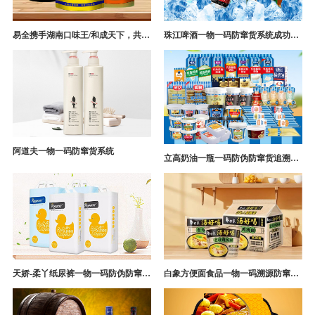
易全携手湖南口味王/和成天下，共构槟榔一袋一码防伪防窜货营销系统
珠江啤酒一物一码防窜货系统成功案例
阿道夫一物一码防窜货系统
立高奶油一瓶一码防伪防窜货追溯系统解决方案
天娇-柔丫纸尿裤一物一码防伪防窜货追溯系统案例
白象方便面食品一物一码溯源防窜货解决方案