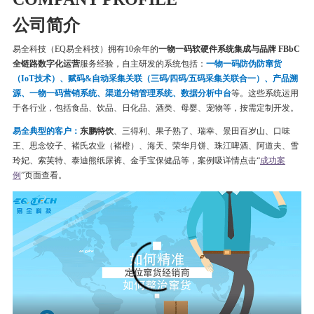
公司简介
易全科技（EQ易全科技）拥有10余年的
一物一码软硬件系统集成与品牌 FBbC
全链路数字化运营
服务经验，自主研发的系统包括：
一物一码
防伪
防窜货
（IoT技术）、赋码&自动采集关联（三码/四码/五码采集关联合一）、产品溯
源、一物一码营销系统、渠道分销管理系统、数据分析中台
等。这些系统运用
于各行业，包括食品、饮品、日化品、酒类、母婴、宠物等，按需定制开发。
易全典型的客户：
东鹏特饮
、三得利、果子熟了、瑞幸、
景田百岁山、口味
王、思念饺子、
褚氏农业（褚橙）、
海天、荣华月饼、
珠江啤酒、
阿道夫、雪
玲妃、索芙特、泰迪熊纸尿裤、金手宝保健品等
，案例吸详情点击“
成功案
例
”页面查看。