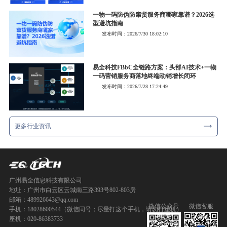
一物一码防伪防窜货服务商哪家靠谱？2026选
型避坑指南
发布时间：2026/7/30 18:02:10
易全科技FBbC全链路方案：头部AI技术+一物
一码营销服务商落地终端动销增长闭环
发布时间：2026/7/28 17:24:49
更多行业资讯
广州易全信息科技有限公司
地址：广州市白云区云城南三路393号802-803房
邮箱：489926643@qq.com
微信公众号
微信客服
手机：18028600544（微信同号；尽量打这个手机，请勿打座机）
座机：020-86383733