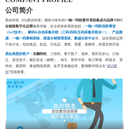
公司简介
易全科技（EQ易全科技）拥有10余年的
一物一码软硬件系统集成与品牌 FBbC
全链路数字化运营
服务经验，自主研发的系统包括：
一物一码
防伪
防窜货
（IoT技术）、赋码&自动采集关联（三码/四码/五码采集关联合一）、产品溯
源、一物一码营销系统、渠道分销管理系统、数据分析中台
等。这些系统运用
于各行业，包括食品、饮品、日化品、酒类、母婴、宠物等，按需定制开发。
易全典型的客户：
东鹏特饮
、三得利、果子熟了、瑞幸、
景田百岁山、口味
王、思念饺子、
褚氏农业（褚橙）、
海天、荣华月饼、
珠江啤酒、
阿道夫、雪
玲妃、索芙特、泰迪熊纸尿裤、金手宝保健品等
，案例吸详情点击“
成功案
例
”页面查看。