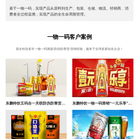
基于一物一码，实现产品从原料到生产、包装、仓储、物流、经销商、消
费者全过程追溯，实现产品的全生命周期管理。
一物一码客户案例
易全科技多年一物一码溯源/防伪防窜货/营销经验，服务于全球多家知名企业！
东鹏特饮五码合一关联防伪防窜货追溯系统成功案例
东鹏特饮一物一码营销“一元乐享”案例分析