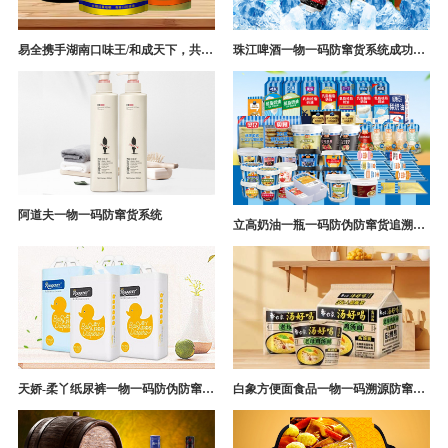
易全携手湖南口味王/和成天下，共构槟榔一袋一码防伪防窜货营销系统
珠江啤酒一物一码防窜货系统成功案例
阿道夫一物一码防窜货系统
立高奶油一瓶一码防伪防窜货追溯系统解决方案
天娇-柔丫纸尿裤一物一码防伪防窜货追溯系统案例
白象方便面食品一物一码溯源防窜货解决方案