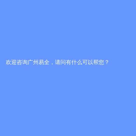
一物一码防伪防窜货服务商哪家好？挑选服务
商，不能只看报价
发布时间：2026/7/30 19:16:51
一物一码防伪防窜货服务商哪家靠谱？2026选
型避坑指南
发布时间：2026/7/30 18:02:10
欢迎咨询广州易全，请问有什么可以帮您？
易全科技FBbC全链路方案：头部AI技术+一物
一码营销服务商落地终端动销增长闭环
发布时间：2026/7/28 17:24:49
更多行业资讯