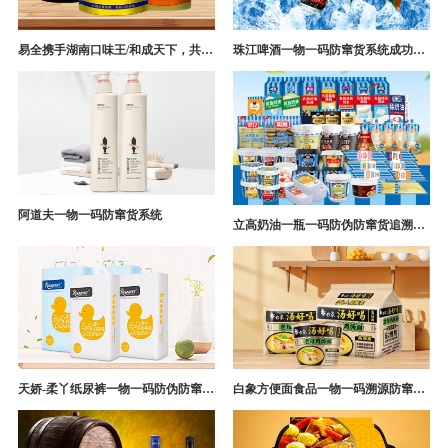
易全携手湖南口味王/和成天下，共构槟榔一袋一码防伪防窜货营销系统
珠江啤酒一物一码防窜货系统成功案例
阿道夫一物一码防窜货系统
立高奶油一瓶一码防伪防窜货追溯系统解决方案
天娇-柔丫纸尿裤一物一码防伪防窜货追溯系统案例
白象方便面食品一物一码溯源防窜货解决方案