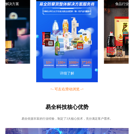
行业解决方案
食品行业解
详细了解
<- 可左右滑动浏览 ->
易全科技核心优势
易全依据丰富的行业经验，制定了3大核心技术，充分满足客户需求。