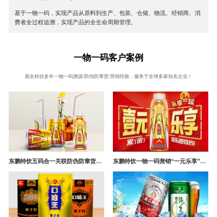
基于一物一码，实现产品从原料到生产、包装、仓储、物流、经销商、消
费者全过程追溯，实现产品的全生命周期管理。
一物一码客户案例
易全科技多年一物一码溯源/防伪防窜货/营销经验，服务于全球多家知名企业！
东鹏特饮五码合一关联防伪防窜货追溯系统成功案例
东鹏特饮一物一码营销“一元乐享”案例分析