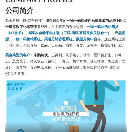
公司简介
易全科技（EQ易全科技）拥有10余年的
一物一码软硬件系统集成与品牌 FBbC
全链路数字化运营
服务经验，自主研发的系统包括：
一物一码
防伪
防窜货
（IoT技术）、赋码&自动采集关联（三码/四码/五码采集关联合一）、产品溯
源、一物一码营销系统、渠道分销管理系统、数据分析中台
等。这些系统运用
于各行业，包括食品、饮品、日化品、酒类、母婴、宠物等，按需定制开发。
易全典型的客户：
东鹏特饮
、三得利、果子熟了、瑞幸、
景田百岁山、口味
王、思念饺子、
褚氏农业（褚橙）、
海天、荣华月饼、
珠江啤酒、
阿道夫、雪
玲妃、索芙特、泰迪熊纸尿裤、金手宝保健品等
，案例吸详情点击“
成功案
例
”页面查看。