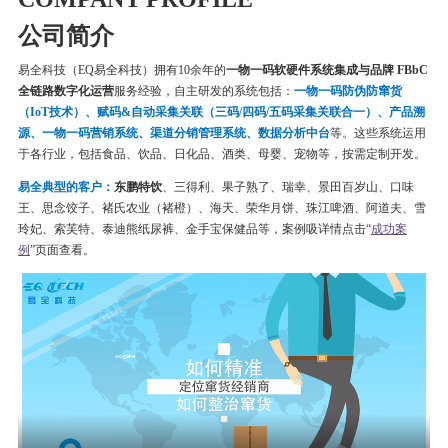
公司简介
易全科技（EQ易全科技）拥有10余年的
一物一码软硬件系统集成与品牌 FBbC
全链路数字化运营
服务经验，自主研发的系统包括：
一物一码
防伪
防窜货
（IoT技术）、赋码&自动采集关联（三码/四码/五码采集关联合一）、产品溯
源、一物一码营销系统、渠道分销管理系统、数据分析中台
等。这些系统运用
于各行业，包括食品、饮品、日化品、酒类、母婴、宠物等，按需定制开发。
易全典型的客户：
东鹏特饮
、三得利、果子熟了、瑞幸、
景田百岁山、口味
王、思念饺子、
褚氏农业（褚橙）、
海天、荣华月饼、
珠江啤酒、
阿道夫、雪
玲妃、索芙特、泰迪熊纸尿裤、金手宝保健品等
，案例吸详情点击“
成功案
例
”页面查看。