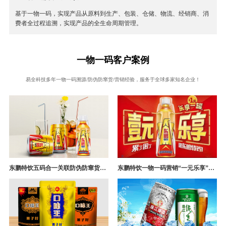
基于一物一码，实现产品从原料到生产、包装、仓储、物流、经销商、消
费者全过程追溯，实现产品的全生命周期管理。
一物一码客户案例
易全科技多年一物一码溯源/防伪防窜货/营销经验，服务于全球多家知名企业！
东鹏特饮五码合一关联防伪防窜货追溯系统成功案例
东鹏特饮一物一码营销“一元乐享”案例分析