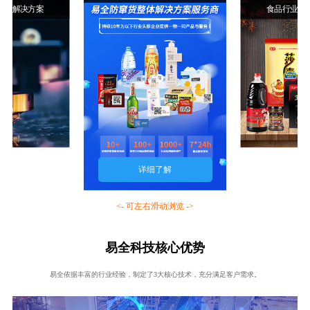
行业解决方案
食品行业解
详细了解
<- 可左右滑动浏览 ->
易全科技核心优势
易全依据丰富的行业经验，制定了3大核心技术，充分满足客户需求。