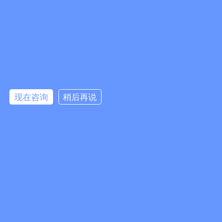
广州易全信息科技有限公司
地址：广州市白云区云城南三路393号802-803房
邮箱：489926643@qq.com
微信公众号
微信客服
手机：18028600544（微信同号；尽量打这个手机，请勿打座机）
座机：020-86383733
点击咨询
站点标签：
现在咨询
稍后再说
防伪防窜货溯源/营销系统方案
二维码防伪防窜货系统
一物一码追溯系统
防伪防窜货
一物一码扫码追溯系统软件服务商
友情链接：
易全一物一码wms出入库系统
企业管理软件
二维码防伪标签
二维码追溯
易全科技 · 专业的一物一码FBbC全链路方案服务提供商
2015-2026 © 版权所有 广州易全信息科技有限公司
粤ICP备13085523号