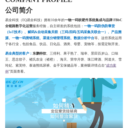
公司简介
易全科技（EQ易全科技）拥有10余年的
一物一码软硬件系统集成与品牌 FBbC
全链路数字化运营
服务经验，自主研发的系统包括：
一物一码
防伪
防窜货
（IoT技术）、赋码&自动采集关联（三码/四码/五码采集关联合一）、产品溯
源、一物一码营销系统、渠道分销管理系统、数据分析中台
等。这些系统运用
于各行业，包括食品、饮品、日化品、酒类、母婴、宠物等，按需定制开发。
易全典型的客户：
东鹏特饮
、三得利、果子熟了、瑞幸、
景田百岁山、口味
王、思念饺子、
褚氏农业（褚橙）、
海天、荣华月饼、
珠江啤酒、
阿道夫、雪
玲妃、索芙特、泰迪熊纸尿裤、金手宝保健品等
，案例吸详情点击“
成功案
例
”页面查看。