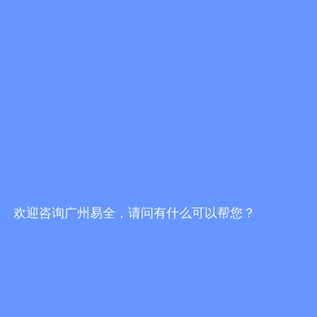
一物一码防伪防窜货服务商哪家好？挑选服务
商，不能只看报价
发布时间：2026/7/30 19:16:51
一物一码防伪防窜货服务商哪家靠谱？2026选
型避坑指南
发布时间：2026/7/30 18:02:10
易全科技FBbC全链路方案：头部AI技术+一物
一码营销服务商落地终端动销增长闭环
发布时间：2026/7/28 17:24:49
欢迎咨询广州易全，请问有什么可以帮您？
更多行业资讯