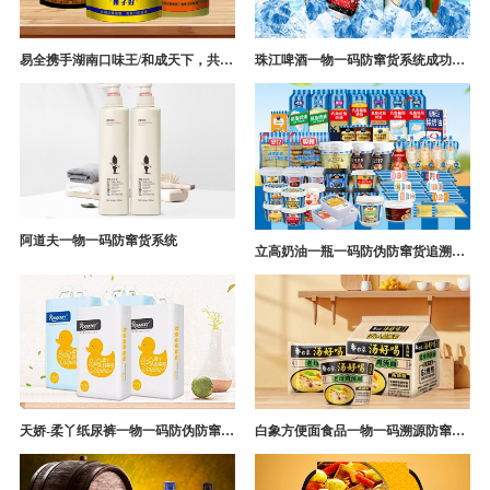
易全携手湖南口味王/和成天下，共构槟榔一袋一码防伪防窜货营销系统
珠江啤酒一物一码防窜货系统成功案例
阿道夫一物一码防窜货系统
立高奶油一瓶一码防伪防窜货追溯系统解决方案
天娇-柔丫纸尿裤一物一码防伪防窜货追溯系统案例
白象方便面食品一物一码溯源防窜货解决方案