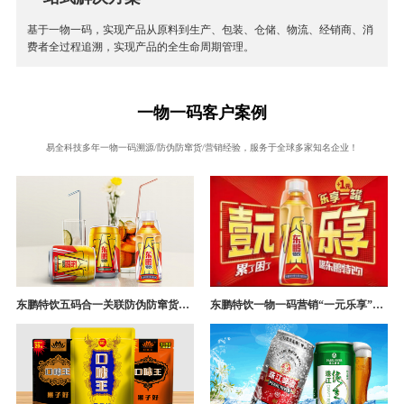
基于一物一码，实现产品从原料到生产、包装、仓储、物流、经销商、消
费者全过程追溯，实现产品的全生命周期管理。
一物一码客户案例
易全科技多年一物一码溯源/防伪防窜货/营销经验，服务于全球多家知名企业！
东鹏特饮五码合一关联防伪防窜货追溯系统成功案例
东鹏特饮一物一码营销“一元乐享”案例分析