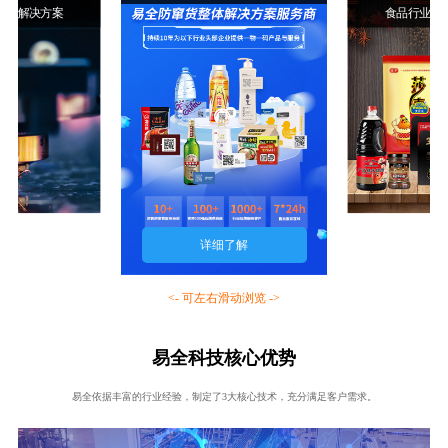
行业解决方案
食品行业解
详细了解
<- 可左右滑动浏览 ->
易全科技核心优势
易全依据丰富的行业经验，制定了3大核心技术，充分满足客户需求。