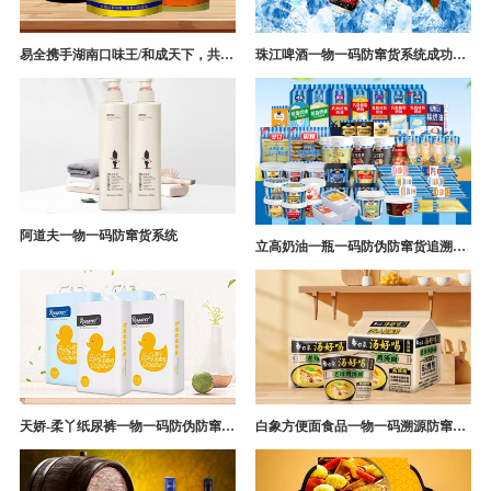
易全携手湖南口味王/和成天下，共构槟榔一袋一码防伪防窜货营销系统
珠江啤酒一物一码防窜货系统成功案例
阿道夫一物一码防窜货系统
立高奶油一瓶一码防伪防窜货追溯系统解决方案
天娇-柔丫纸尿裤一物一码防伪防窜货追溯系统案例
白象方便面食品一物一码溯源防窜货解决方案