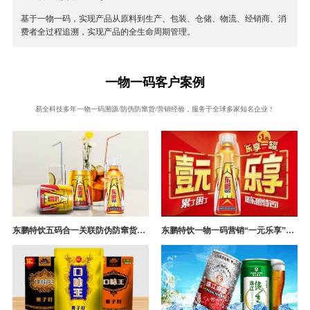
基于一物一码，实现产品从原料到生产、包装、仓储、物流、经销商、消
费者全过程追溯，实现产品的全生命周期管理。
一物一码客户案例
易全科技多年一物一码溯源/防伪防窜货/营销经验，服务于全球多家知名企业！
东鹏特饮五码合一关联防伪防窜货追溯系统成功案例
东鹏特饮一物一码营销“一元乐享”案例分析