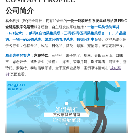
公司简介
易全科技（EQ易全科技）拥有10余年的
一物一码软硬件系统集成与品牌 FBbC
全链路数字化运营
服务经验，自主研发的系统包括：
一物一码
防伪
防窜货
（IoT技术）、赋码&自动采集关联（三码/四码/五码采集关联合一）、产品溯
源、一物一码营销系统、渠道分销管理系统、数据分析中台
等。这些系统运用
于各行业，包括食品、饮品、日化品、酒类、母婴、宠物等，按需定制开发。
易全典型的客户：
东鹏特饮
、三得利、果子熟了、瑞幸、
景田百岁山、口味
王、思念饺子、
褚氏农业（褚橙）、
海天、荣华月饼、
珠江啤酒、
阿道夫、雪
玲妃、索芙特、泰迪熊纸尿裤、金手宝保健品等
，案例吸详情点击“
成功案
例
”页面查看。