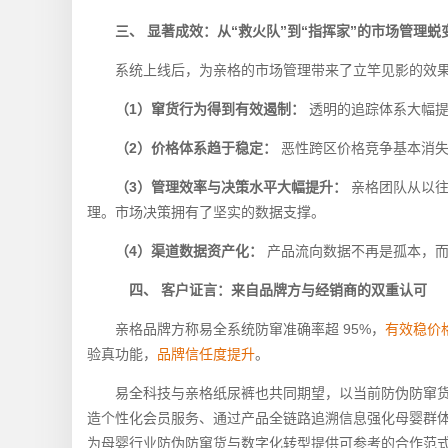
三、 显著成效：从“救火队”到“指挥家”的市场管理蜕
系统上线后，为亲格的市场管理带来了立竿见影的效
（1）窜货行为得到有效遏制：
透明的追踪体系大幅
（2）价格体系趋于稳定：
恶性跨区价格竞争基本消
（3）管理效率与决策水平大幅提升：
亲格团队从以往
理。市场决策拥有了坚实的数据支撑。
（4）渠道数据资产化：
产品流向数据不再是孤本，
四、 客户证言：来自品牌方与经销商的双重认可
亲格品牌方称易全系统防窜准确率超 95%，
有效稳价
验真功能，
品牌信任度提升
。
易全科技与亲格纸尿裤也共同期望，以当前防伪防窜货系统
造个性化会员服务、通过产品全链路追溯信息强化母婴群体
为母婴行业防伪防窜货与数字化转型提供可参考的合作范