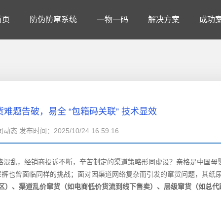
首页
防伪防窜系统
一物一码
解决方案
成功
货难题告破，易全 “包箱码关联” 技术显效
态 发布时间：2025/10/24 16:59:16
混乱，经销商投诉不断，辛苦制定的渠道策略形同虚设？亲格是中国母
尿裤也曾面临同样的挑战；面对因渠道网络复杂而引发的窜货问题，其纸
B 区）、渠道乱价窜货（如电商低价货流到线下售卖）、层级窜货（如总代