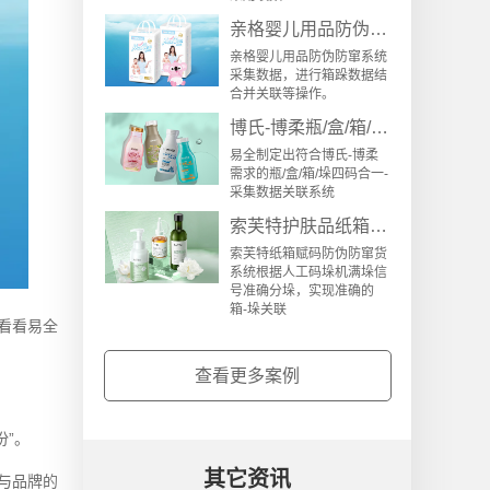
亲格婴儿用品防伪防窜货系统案例
亲格婴儿用品防伪防窜系统
采集数据，进行箱跺数据结
合并关联等操作。
博氏-博柔瓶/盒/箱/垛四码合一-采集数据关联系统
易全制定出符合博氏-博柔
需求的瓶/盒/箱/垛四码合一-
采集数据关联系统
索芙特护肤品纸箱赋码防伪防窜货系统案例
索芙特纸箱赋码防伪防窜货
系统根据人工码垛机满垛信
号准确分垛，实现准确的
箱-垛关联
看看易全
查看更多案例
”。
其它资讯
与品牌的