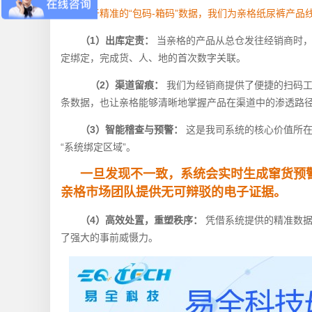
基于精准的“包码-箱码”数据，我们为亲格纸尿裤产
（1）出库定责：
当亲格的产品从总仓发往经销商时
定绑定，完成货、人、地的首次数字关联。
（2）渠道留痕：
我们为经销商提供了便捷的扫码
条数据，也让亲格能够清晰地掌握产品在渠道中的渗透路
（3）智能稽查与预警：
这是我司系统的核心价值所在
“系统绑定区域”。
一旦发现不一致，系统会实时生成窜货预
亲格市场团队提供无可辩驳的电子证据。
（4）高效处置，重塑秩序：
凭借系统提供的精准数
了强大的事前威慑力。