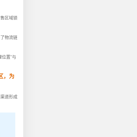
销售区域锁
善了物流链
位置”与
区，为
对渠道形成