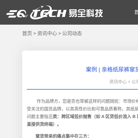
首页
>
资讯中心
>
公司动态
案例 | 亲格纸尿裤窜
资讯中心 > 公司动
作为品牌方，您是否也常被这样的问题困扰：市场价格
受关注的国货品牌，以其高性价比和可靠品质著称，其纸
问题主要指
三类：跨区域低价抛售（如 A 区货低价流入 
直接供货终端）。
窜货带来的痛点集中在三方：