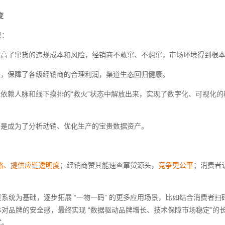
变
果：
提高了窜货的违规成本和风险，经销商不敢窜、不想窜，市场环境得到根
失，保障了各级经销商的合理利润，渠道生态回归健康。
依赖人脉和线下摸排的“救火”状态中解放出来，实现了数字化、可视化的
而是成为了分析动销、优化生产的宝贵数据资产。
格、提供应链透明度
；经销商赞其能速查窜货源头，
竞争更公平
；消费者
为基础，逐步拓展 “一物一码” 的更多应用场景，比如结合消费者扫
对品牌的安全感，最终实现 “数据驱动品牌增长、技术保障市场稳定”的
式。