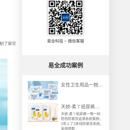
易全科技 ~ 微信客服
制了窜货
易全成功案例
女性卫生用品一物一码防窜货溯源系统解决方案
天娇-柔丫纸尿裤一物一码防伪防窜货追溯系统案例
天娇-柔丫纸尿裤一物一码
防伪防窜货追溯系统案例，
3年上了3条线防窜货系统，
采用喷数...