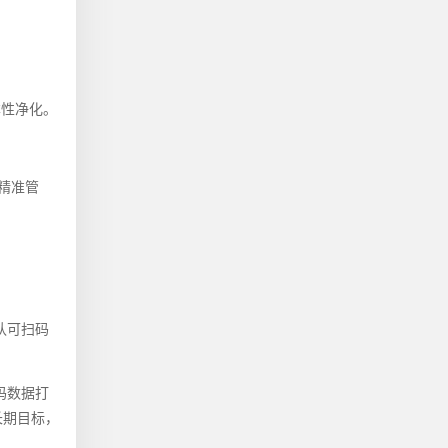
本性净化。
精准管
认可扫码
码数据打
长期目标，