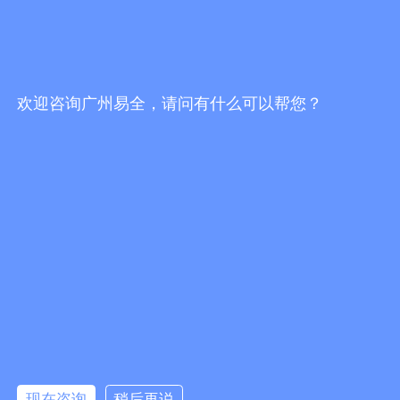
一物一码防伪防窜货服务商哪家好？挑选服务
商，不能只看报价
发布时间：2026/7/30 19:16:51
欢迎咨询广州易全，请问有什么可以帮您？
一物一码防伪防窜货服务商哪家靠谱？2026选
型避坑指南
发布时间：2026/7/30 18:02:10
易全科技FBbC全链路方案：头部AI技术+一物
一码营销服务商落地终端动销增长闭环
发布时间：2026/7/28 17:24:49
更多行业资讯
现在咨询
稍后再说