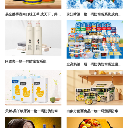
易全携手湖南口味王/和成天下，共构槟榔一袋一码防伪防窜货营销系统
珠江啤酒一物一码防窜货系统成功案例
阿道夫一物一码防窜货系统
立高奶油一瓶一码防伪防窜货追溯系统解决方案
天娇-柔丫纸尿裤一物一码防伪防窜货追溯系统案例
白象方便面食品一物一码溯源防窜货解决方案