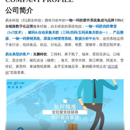
公司简介
易全科技（EQ易全科技）拥有10余年的
一物一码软硬件系统集成与品牌 FBbC
全链路数字化运营
服务经验，自主研发的系统包括：
一物一码
防伪
防窜货
（IoT技术）、赋码&自动采集关联（三码/四码/五码采集关联合一）、产品溯
源、一物一码营销系统、渠道分销管理系统、数据分析中台
等。这些系统运用
于各行业，包括食品、饮品、日化品、酒类、母婴、宠物等，按需定制开发。
易全典型的客户：
东鹏特饮
、三得利、果子熟了、瑞幸、
景田百岁山、口味
王、思念饺子、
褚氏农业（褚橙）、
海天、荣华月饼、
珠江啤酒、
阿道夫、雪
玲妃、索芙特、泰迪熊纸尿裤、金手宝保健品等
，案例吸详情点击“
成功案
例
”页面查看。