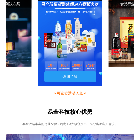
行业解决方案
食品行业解
详细了解
<- 可左右滑动浏览 ->
易全科技核心优势
易全依据丰富的行业经验，制定了3大核心技术，充分满足客户需求。