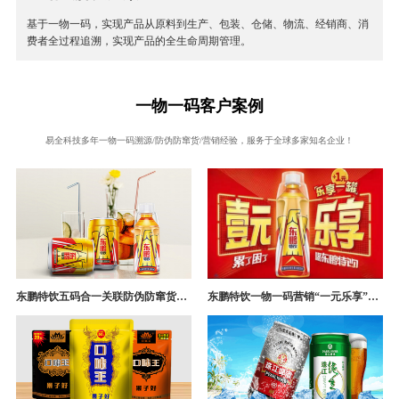
基于一物一码，实现产品从原料到生产、包装、仓储、物流、经销商、消
费者全过程追溯，实现产品的全生命周期管理。
一物一码客户案例
易全科技多年一物一码溯源/防伪防窜货/营销经验，服务于全球多家知名企业！
东鹏特饮五码合一关联防伪防窜货追溯系统成功案例
东鹏特饮一物一码营销“一元乐享”案例分析