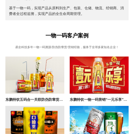
基于一物一码，实现产品从原料到生产、包装、仓储、物流、经销商、消
费者全过程追溯，实现产品的全生命周期管理。
一物一码客户案例
易全科技多年一物一码溯源/防伪防窜货/营销经验，服务于全球多家知名企业！
东鹏特饮五码合一关联防伪防窜货追溯系统成功案例
东鹏特饮一物一码营销“一元乐享”案例分析