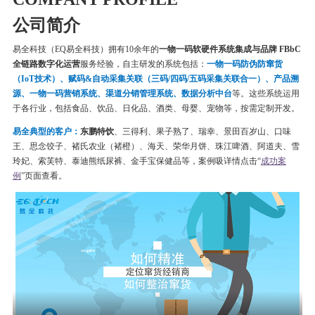
公司简介
易全科技（EQ易全科技）拥有10余年的
一物一码软硬件系统集成与品牌 FBbC
全链路数字化运营
服务经验，自主研发的系统包括：
一物一码
防伪
防窜货
（IoT技术）、赋码&自动采集关联（三码/四码/五码采集关联合一）、产品溯
源、一物一码营销系统、渠道分销管理系统、数据分析中台
等。这些系统运用
于各行业，包括食品、饮品、日化品、酒类、母婴、宠物等，按需定制开发。
易全典型的客户：
东鹏特饮
、三得利、果子熟了、瑞幸、
景田百岁山、口味
王、思念饺子、
褚氏农业（褚橙）、
海天、荣华月饼、
珠江啤酒、
阿道夫、雪
玲妃、索芙特、泰迪熊纸尿裤、金手宝保健品等
，案例吸详情点击“
成功案
例
”页面查看。