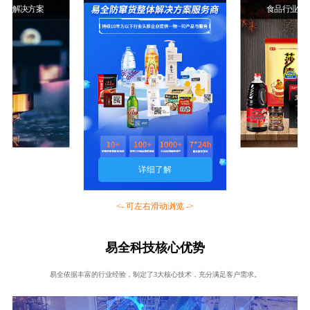
行业解决方案
食品行业解
详细了解
<- 可左右滑动浏览 ->
易全科技核心优势
易全依据丰富的行业经验，制定了3大核心技术，充分满足客户需求。