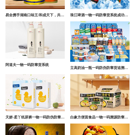
易全携手湖南口味王/和成天下，共构槟榔一袋一码防伪防窜货营销系统
珠江啤酒一物一码防窜货系统成功案例
阿道夫一物一码防窜货系统
立高奶油一瓶一码防伪防窜货追溯系统解决方案
天娇-柔丫纸尿裤一物一码防伪防窜货追溯系统案例
白象方便面食品一物一码溯源防窜货解决方案