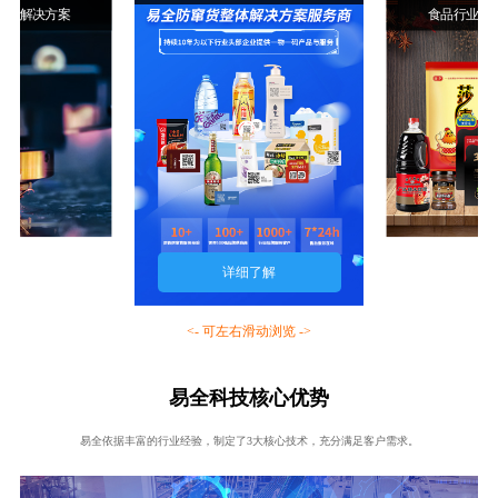
行业解决方案
食品行业解
详细了解
<- 可左右滑动浏览 ->
易全科技核心优势
易全依据丰富的行业经验，制定了3大核心技术，充分满足客户需求。