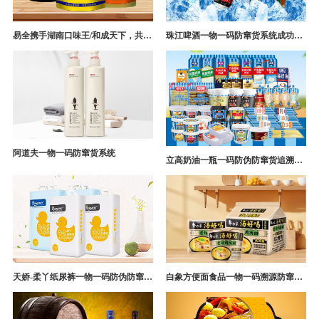
易全携手湖南口味王/和成天下，共构槟榔一袋一码防伪防窜货营销系统
珠江啤酒一物一码防窜货系统成功案例
阿道夫一物一码防窜货系统
立高奶油一瓶一码防伪防窜货追溯系统解决方案
天娇-柔丫纸尿裤一物一码防伪防窜货追溯系统案例
白象方便面食品一物一码溯源防窜货解决方案