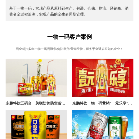
基于一物一码，实现产品从原料到生产、包装、仓储、物流、经销商、消
费者全过程追溯，实现产品的全生命周期管理。
一物一码客户案例
易全科技多年一物一码溯源/防伪防窜货/营销经验，服务于全球多家知名企业！
东鹏特饮五码合一关联防伪防窜货追溯系统成功案例
东鹏特饮一物一码营销“一元乐享”案例分析