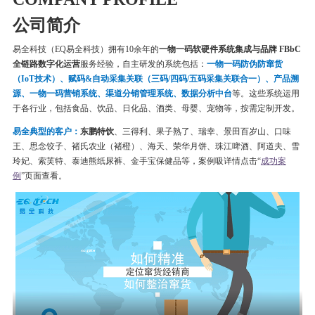
公司简介
易全科技（EQ易全科技）拥有10余年的
一物一码软硬件系统集成与品牌 FBbC
全链路数字化运营
服务经验，自主研发的系统包括：
一物一码
防伪
防窜货
（IoT技术）、赋码&自动采集关联（三码/四码/五码采集关联合一）、产品溯
源、一物一码营销系统、渠道分销管理系统、数据分析中台
等。这些系统运用
于各行业，包括食品、饮品、日化品、酒类、母婴、宠物等，按需定制开发。
易全典型的客户：
东鹏特饮
、三得利、果子熟了、瑞幸、
景田百岁山、口味
王、思念饺子、
褚氏农业（褚橙）、
海天、荣华月饼、
珠江啤酒、
阿道夫、雪
玲妃、索芙特、泰迪熊纸尿裤、金手宝保健品等
，案例吸详情点击“
成功案
例
”页面查看。