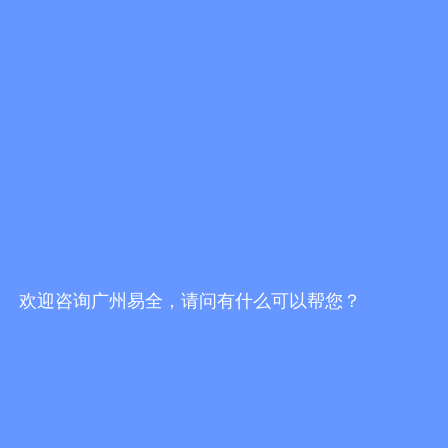
一物一码防伪防窜货服务商哪家好？挑选服务
商，不能只看报价
发布时间：2026/7/30 19:16:51
一物一码防伪防窜货服务商哪家靠谱？2026选
型避坑指南
发布时间：2026/7/30 18:02:10
易全科技FBbC全链路方案：头部AI技术+一物
一码营销服务商落地终端动销增长闭环
发布时间：2026/7/28 17:24:49
欢迎咨询广州易全，请问有什么可以帮您？
更多行业资讯