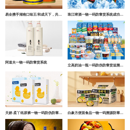
易全携手湖南口味王/和成天下，共构槟榔一袋一码防伪防窜货营销系统
珠江啤酒一物一码防窜货系统成功案例
阿道夫一物一码防窜货系统
立高奶油一瓶一码防伪防窜货追溯系统解决方案
天娇-柔丫纸尿裤一物一码防伪防窜货追溯系统案例
白象方便面食品一物一码溯源防窜货解决方案