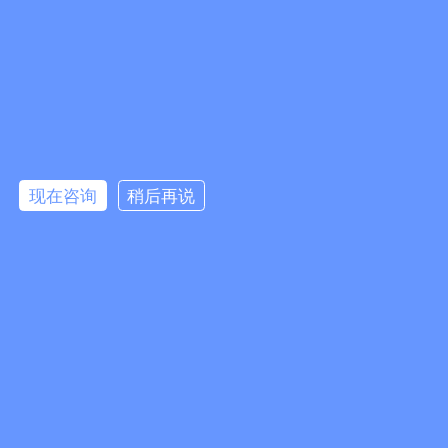
广州易全信息科技有限公司
地址：广州市白云区云城南三路393号802-803房
邮箱：489926643@qq.com
微信公众号
微信客服
手机：18028600544（微信同号；尽量打这个手机，请勿打座机）
座机：020-86383733
点击咨询
站点标签：
现在咨询
稍后再说
防伪防窜货溯源/营销系统方案
二维码防伪防窜货系统
一物一码追溯系统
防伪防窜货
一物一码扫码追溯系统软件服务商
友情链接：
易全一物一码wms出入库系统
企业管理软件
二维码防伪标签
二维码追溯
易全科技 · 专业的一物一码FBbC全链路方案服务提供商
2015-2026 © 版权所有 广州易全信息科技有限公司
粤ICP备13085523号