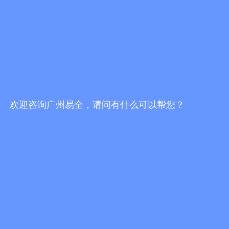
一物一码防伪防窜货服务商哪家好？挑选服务
商，不能只看报价
发布时间：2026/7/30 19:16:51
一物一码防伪防窜货服务商哪家靠谱？2026选
型避坑指南
发布时间：2026/7/30 18:02:10
欢迎咨询广州易全，请问有什么可以帮您？
易全科技FBbC全链路方案：头部AI技术+一物
一码营销服务商落地终端动销增长闭环
发布时间：2026/7/28 17:24:49
更多行业资讯