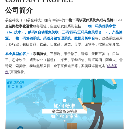
公司简介
易全科技（EQ易全科技）拥有10余年的
一物一码软硬件系统集成与品牌 FBbC
全链路数字化运营
服务经验，自主研发的系统包括：
一物一码
防伪
防窜货
（IoT技术）、赋码&自动采集关联（三码/四码/五码采集关联合一）、产品溯
源、一物一码营销系统、渠道分销管理系统、数据分析中台
等。这些系统运用
于各行业，包括食品、饮品、日化品、酒类、母婴、宠物等，按需定制开发。
易全典型的客户：
东鹏特饮
、三得利、果子熟了、瑞幸、
景田百岁山、口味
王、思念饺子、
褚氏农业（褚橙）、
海天、荣华月饼、
珠江啤酒、
阿道夫、雪
玲妃、索芙特、泰迪熊纸尿裤、金手宝保健品等
，案例吸详情点击“
成功案
例
”页面查看。