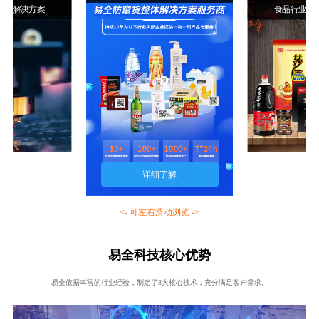
行业解决方案
食品行业解
详细了解
<- 可左右滑动浏览 ->
易全科技核心优势
易全依据丰富的行业经验，制定了3大核心技术，充分满足客户需求。