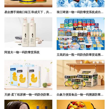
易全携手湖南口味王/和成天下，共构槟榔一袋一码防伪防窜货营销系统
珠江啤酒一物一码防窜货系统成功案例
阿道夫一物一码防窜货系统
立高奶油一瓶一码防伪防窜货追溯系统解决方案
天娇-柔丫纸尿裤一物一码防伪防窜货追溯系统案例
白象方便面食品一物一码溯源防窜货解决方案