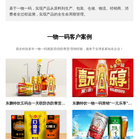
基于一物一码，实现产品从原料到生产、包装、仓储、物流、经销商、消
费者全过程追溯，实现产品的全生命周期管理。
一物一码客户案例
易全科技多年一物一码溯源/防伪防窜货/营销经验，服务于全球多家知名企业！
东鹏特饮五码合一关联防伪防窜货追溯系统成功案例
东鹏特饮一物一码营销“一元乐享”案例分析