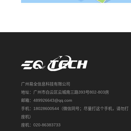
广州易全信息科技有限公司
地址：广州市白云区云城南三路393号802-803房
邮箱：489926643@qq.com
手机：18028600544（微信同号；尽量打这个手机，请勿打
座机）
座机：020-86383733