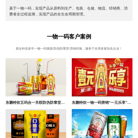
基于一物一码，实现产品从原料到生产、包装、仓储、物流、经销商、消
费者全过程追溯，实现产品的全生命周期管理。
一物一码客户案例
易全科技多年一物一码溯源/防伪防窜货/营销经验，服务于全球多家知名企业！
东鹏特饮五码合一关联防伪防窜货追溯系统成功案例
东鹏特饮一物一码营销“一元乐享”案例分析