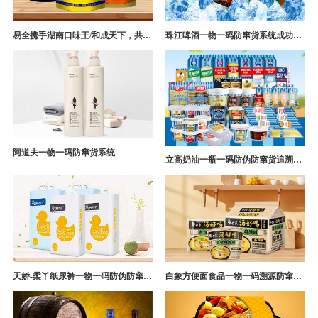
易全携手湖南口味王/和成天下，共构槟榔一袋一码防伪防窜货营销系统
珠江啤酒一物一码防窜货系统成功案例
阿道夫一物一码防窜货系统
立高奶油一瓶一码防伪防窜货追溯系统解决方案
天娇-柔丫纸尿裤一物一码防伪防窜货追溯系统案例
白象方便面食品一物一码溯源防窜货解决方案