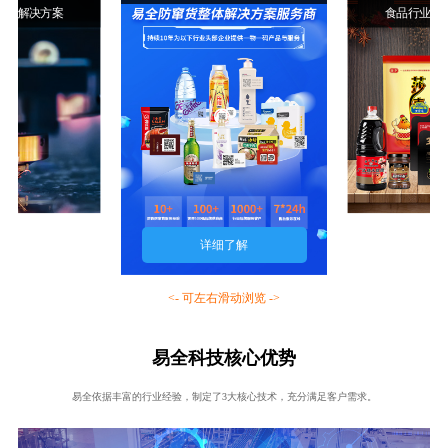
行业解决方案
食品行业解
详细了解
<- 可左右滑动浏览 ->
易全科技核心优势
易全依据丰富的行业经验，制定了3大核心技术，充分满足客户需求。