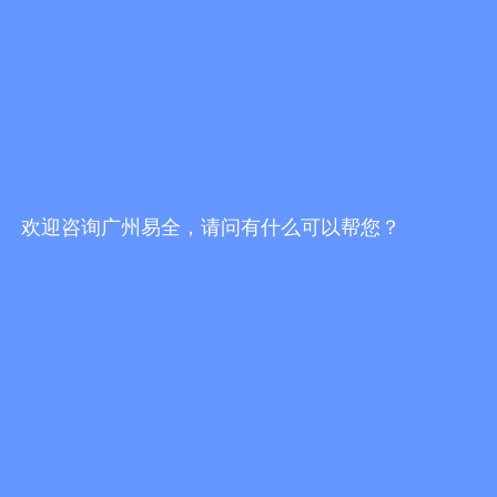
一物一码防伪防窜货服务商哪家好？挑选服务
商，不能只看报价
发布时间：2026/7/30 19:16:51
一物一码防伪防窜货服务商哪家靠谱？2026选
型避坑指南
发布时间：2026/7/30 18:02:10
欢迎咨询广州易全，请问有什么可以帮您？
易全科技FBbC全链路方案：头部AI技术+一物
一码营销服务商落地终端动销增长闭环
发布时间：2026/7/28 17:24:49
更多行业资讯