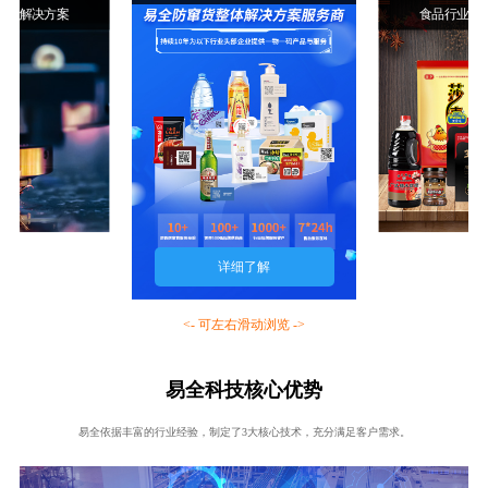
行业解决方案
食品行业解
详细了解
<- 可左右滑动浏览 ->
易全科技核心优势
易全依据丰富的行业经验，制定了3大核心技术，充分满足客户需求。