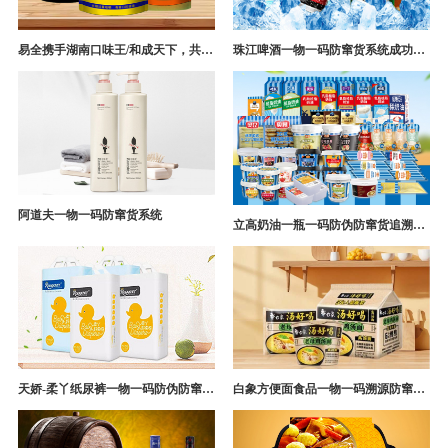
易全携手湖南口味王/和成天下，共构槟榔一袋一码防伪防窜货营销系统
珠江啤酒一物一码防窜货系统成功案例
阿道夫一物一码防窜货系统
立高奶油一瓶一码防伪防窜货追溯系统解决方案
天娇-柔丫纸尿裤一物一码防伪防窜货追溯系统案例
白象方便面食品一物一码溯源防窜货解决方案