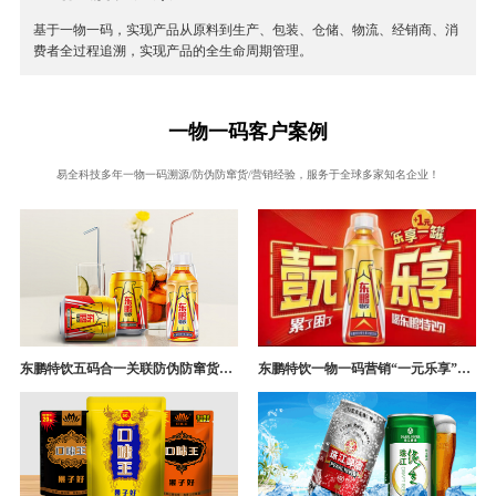
基于一物一码，实现产品从原料到生产、包装、仓储、物流、经销商、消
费者全过程追溯，实现产品的全生命周期管理。
一物一码客户案例
易全科技多年一物一码溯源/防伪防窜货/营销经验，服务于全球多家知名企业！
东鹏特饮五码合一关联防伪防窜货追溯系统成功案例
东鹏特饮一物一码营销“一元乐享”案例分析