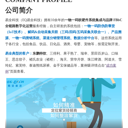
公司简介
易全科技（EQ易全科技）拥有10余年的
一物一码软硬件系统集成与品牌 FBbC
全链路数字化运营
服务经验，自主研发的系统包括：
一物一码
防伪
防窜货
（IoT技术）、赋码&自动采集关联（三码/四码/五码采集关联合一）、产品溯
源、一物一码营销系统、渠道分销管理系统、数据分析中台
等。这些系统运用
于各行业，包括食品、饮品、日化品、酒类、母婴、宠物等，按需定制开发。
易全典型的客户：
东鹏特饮
、三得利、果子熟了、瑞幸、
景田百岁山、口味
王、思念饺子、
褚氏农业（褚橙）、
海天、荣华月饼、
珠江啤酒、
阿道夫、雪
玲妃、索芙特、泰迪熊纸尿裤、金手宝保健品等
，案例吸详情点击“
成功案
例
”页面查看。